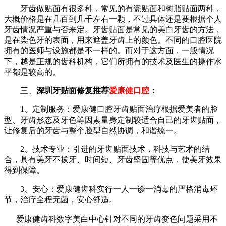
牙齿做贴面有很多种，常见的有瓷贴面和树脂贴面两种，
大概价格是在几百到几千左右一颗，不过具体还是要根据个人
牙齿情况严重与否来定。牙齿贴面是常见的美白牙齿的方法，
是在染色牙的表面，用来遮盖牙齿上的颜色。不同的口腔医院
拥有的医师与设施都是不一样的。而对于这方面，一般情况
下，越是正规的齿科机构，它们所拥有的技术及医生的操作水
平都是较高的。
三、
深圳牙贴面修复
推荐
爱康健口腔
：
1、定制服务：爱康健口腔牙齿贴面治疗根据爱美者的脸
型、牙齿形态及牙色等因素量身定制较适合自己的牙齿贴面，
让修复后的牙齿与整个脸型自然协调，和谐统一。
2、技术专业：引进的牙齿贴面技术，科技与艺术的结
合，具有美牙不拔牙、时间短、牙齿坚固等优点，使美牙效果
得到保障。
3、安心：爱康健齿科实行一人一诊一消毒的严格消毒环
节，治疗全程无菌，安心舒适。
爱康健齿科数字美白中心针对不同的牙齿变色问题采用不