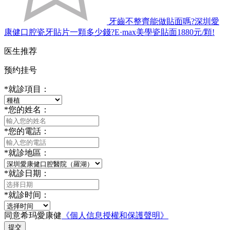
牙齒不整齊能做貼面嗎?深圳愛
康健口腔瓷牙貼片一顆多少錢?E·max美學瓷貼面1880元/顆!
医生推荐
预约挂号
*
就診項目：
*
您的姓名：
*
您的電話：
*
就診地區：
*
就診日期：
*
就診时间：
同意希玛愛康健
《個人信息授權和保護聲明》
提交