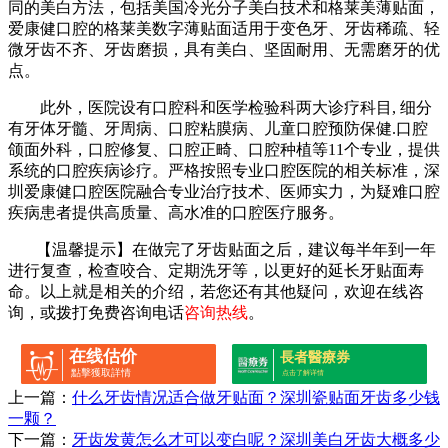
同的美白方法，包括美国冷光分子美白技术和格莱美薄贴面，
爱康健口腔的格莱美数字薄贴面适用于变色牙、牙齿稀疏、轻
微牙齿不齐、牙齿磨损，具有美白、坚固耐用、无需磨牙的优
点。
此外，医院设有口腔科和医学检验科两大诊疗科目, 细分
有牙体牙髓、牙周病、口腔粘膜病、儿童口腔预防保健.口腔
颌面外科，口腔修复、口腔正畸、口腔种植等11个专业，提供
系统的口腔疾病诊疗。严格按照专业口腔医院的相关标准，深
圳爱康健口腔医院融合专业治疗技术、医师实力，为疑难口腔
疾病患者提供高质量、高水准的口腔医疗服务。
【温馨提示】在做完了牙齿贴面之后，建议每半年到一年
进行复查，检查咬合、定期洗牙等，以更好的延长牙贴面寿
命。以上就是相关的介绍，若您还有其他疑问，欢迎在线咨
询，或拨打免费咨询电话
咨询热线
。
在线估价
長者醫療券
點擊獲取詳情
点击了解详情
上一篇：
什么牙齿情况适合做牙贴面？深圳瓷贴面牙齿多少钱
一颗？
下一篇：
牙齿发黄怎么才可以变白呢？深圳美白牙齿大概多少