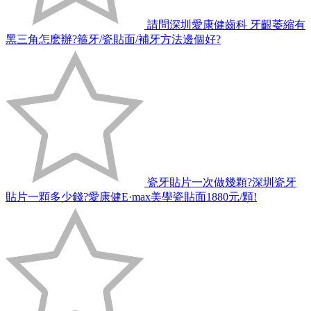
請問深圳愛康健齒科 牙齦萎縮有
黑三角怎麽辦?箍牙/瓷貼面/補牙方法邊個好?
瓷牙貼片一次做幾顆?深圳瓷牙
貼片一顆多少錢?愛康健E·max美學瓷貼面1880元/顆!