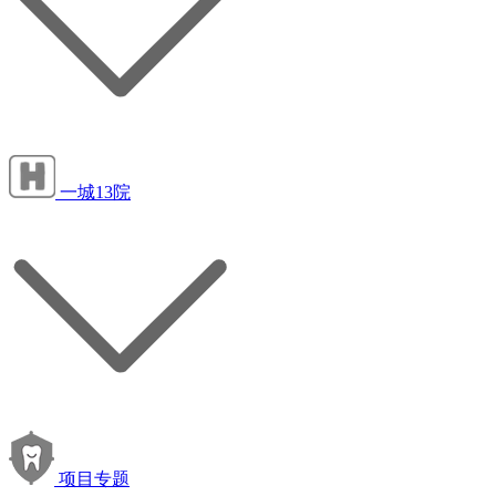
一城13院
项目专题