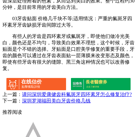
齿深层处理附着的色素，从而达到美白的效果。整个过程约30
分钟，是目前常用的牙齿美白方法。
03牙齿贴面 价格几千块不等;适用情况：严重的氟斑牙四
环素牙牙齿缺损牙齿间隙过大等。
有些人的牙齿是四环素牙或氟斑牙，即使他们做冷光美
白，颜色还是不均匀，导致美白效果不理想，这个时候，牙齿
贴面是个不错的选择。牙贴面是口腔美学修复的重要手段，牙
齿的颜色可以通过在牙齿表面贴一层薄膜来改变形态及颜色，
即使有些牙齿有很大的缝隙、黑三角这种情况也可以改善修
复。
在线估价
長者醫療券
點擊獲取詳情
点击了解详情
上一篇：
请问深圳爱康健齿科氟斑牙四环素牙怎么修复治疗?
下一篇：
深圳罗湖福田美白牙齿价格几钱
推荐阅读