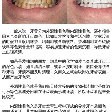
一般来说，牙黄分为外源性着色和内源性着色。还有很多
因素也会影响牙齿颜色：比如日常饮食和生活习惯，大家没事
的时候都喜欢喝杯茶、喝咖啡或含糖饮料。茶和咖啡甚至碳酸
饮料等色素含量都很高，容易加速牙齿的色素沉着，导致牙齿
上出现茶渍。
如果是爱抽烟的朋友，烟草中的化学物质也会造成牙齿上
的深色污渍，如果清洁不够，或者不按时刷牙、漱口会导致各
种牙垢、牙渍不能及时清理，久而久之就会吸附在牙齿表面，
从而产生牙色素。
外源性着色就是我们每天经常接触的食物残渣咖啡茶红酒
可乐等色素成分附着在牙齿表面形成牙渍，所以牙齿看起来会
比较黄。
内源性着色久是牙齿发育过程中形成的异常牙本质颜色，
如四环素牙，儿童服用四环素类药物后，牙齿变成褐色;或者