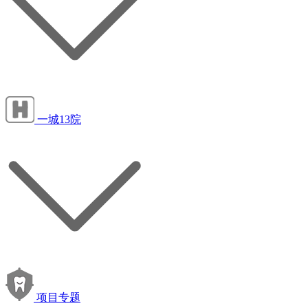
一城13院
项目专题