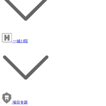
一城13院
项目专题