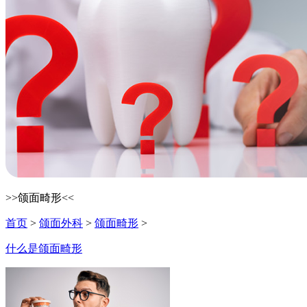
>>颌面畸形<<
首页
>
颌面外科
>
颌面畸形
>
什么是颌面畸形