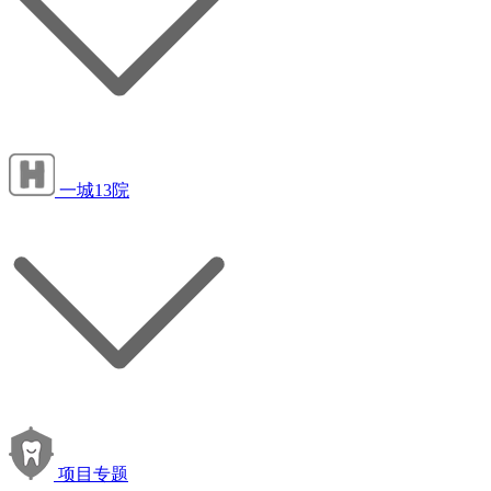
一城13院
项目专题