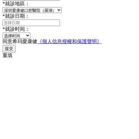
*
就診地區：
*
就診日期：
*
就診时间：
同意希玛愛康健
《個人信息授權和保護聲明》
提交
重填