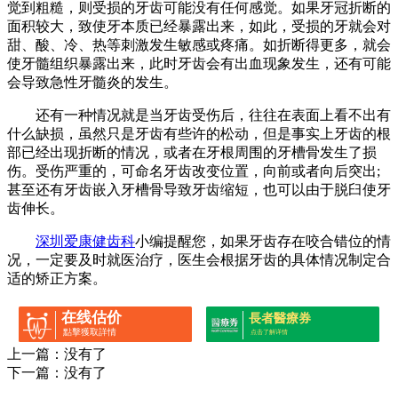
觉到粗糙，则受损的牙齿可能没有任何感觉。如果牙冠折断的
面积较大，致使牙本质已经暴露出来，如此，受损的牙就会对
甜、酸、冷、热等刺激发生敏感或疼痛。如折断得更多，就会
使牙髓组织暴露出来，此时牙齿会有出血现象发生，还有可能
会导致急性牙髓炎的发生。
还有一种情况就是当牙齿受伤后，往往在表面上看不出有
什么缺损，虽然只是牙齿有些许的松动，但是事实上牙齿的根
部已经出现折断的情况，或者在牙根周围的牙槽骨发生了损
伤。受伤严重的，可命名牙齿改变位置，向前或者向后突出;
甚至还有牙齿嵌入牙槽骨导致牙齿缩短，也可以由于脱臼使牙
齿伸长。
深圳爱康健齿科
小编提醒您，如果牙齿存在咬合错位的情
况，一定要及时就医治疗，医生会根据牙齿的具体情况制定合
适的矫正方案。
在线估价
長者醫療券
點擊獲取詳情
点击了解详情
上一篇：没有了
下一篇：没有了