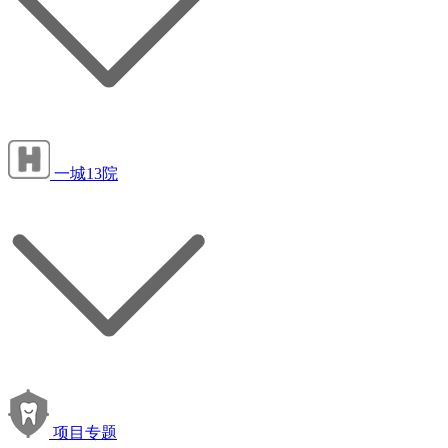
一城13院
项目专题