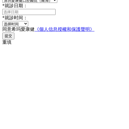
*
就診日期：
*
就診时间：
同意希玛愛康健
《個人信息授權和保護聲明》
提交
重填