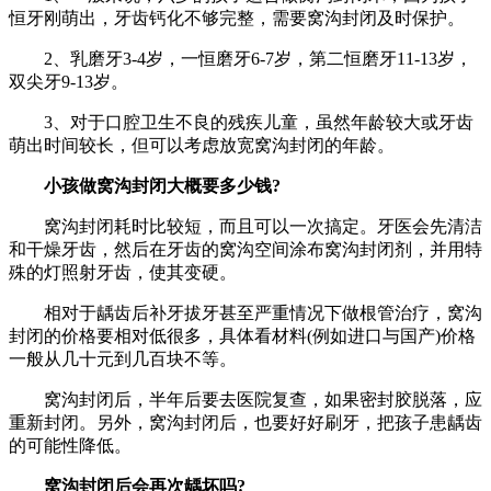
恒牙刚萌出，牙齿钙化不够完整，需要窝沟封闭及时保护。
2、乳磨牙3-4岁，一恒磨牙6-7岁，第二恒磨牙11-13岁，
双尖牙9-13岁。
3、对于口腔卫生不良的残疾儿童，虽然年龄较大或牙齿
萌出时间较长，但可以考虑放宽窝沟封闭的年龄。
小孩做窝沟封闭大概要多少钱?
窝沟封闭耗时比较短，而且可以一次搞定。牙医会先清洁
和干燥牙齿，然后在牙齿的窝沟空间涂布窝沟封闭剂，并用特
殊的灯照射牙齿，使其变硬。
相对于龋齿后补牙拔牙甚至严重情况下做根管治疗，窝沟
封闭的价格要相对低很多，具体看材料(例如进口与国产)价格
一般从几十元到几百块不等。
窝沟封闭后，半年后要去医院复查，如果密封胶脱落，应
重新封闭。另外，窝沟封闭后，也要好好刷牙，把孩子患龋齿
的可能性降低。
窝沟封闭后会再次龋坏吗?