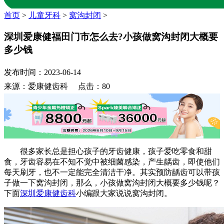
首页
>
儿童牙科
>
窝沟封闭
>
深圳爱康健福田门市怎么去?小孩做窝沟封闭大概要
多少钱
发布时间：2023-06-14
来源：爱康健齿科 点击：80
很多家长总是担心孩子的牙齿健康，孩子爱吃零食和甜
食，牙齿容易在不知不觉中被细菌感染，产生龋齿，即使他们
每天刷牙，也不一定能完全清洁干净。其实预防龋齿可以带孩
子做一下窝沟封闭，那么，小孩做窝沟封闭大概要多少钱呢？
下面
深圳爱康健齿科
小编跟大家说说窝沟封闭。