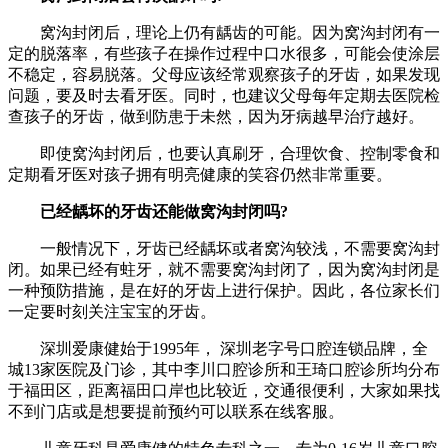
窝沟封闭后，理论上仍有龋齿的可能。因为窝沟封闭有一
定的脱落率，有些孩子在操作过程中口水很多，可能会使涂层
不稳定，容易脱落。父母应该经常观察孩子的牙齿，如果发现
问题，要及时去看牙医。同时，也建议父母每年定期去医院检
查孩子的牙齿，做到防患于未然，因为牙病越早治疗越好。
即使窝沟封闭后，也要认真刷牙，合理饮食、控制零食和
定期看牙医对孩子拥有明亮健康的笑容仍然非常重要。
已经龋坏的牙齿还能做窝沟封闭吗?
一般情况下，牙齿已经龋坏或者窝沟较浅，不需要窝沟封
闭。如果已经有蛀牙，就不需要窝沟封闭了，因为窝沟封闭是
一种预防措施，是在好的牙齿上进行保护。因此，各位家长们
一定要时刻关注宝宝的牙齿。
深圳爱康健始于1995年， 深圳老字号口腔连锁品牌，全
城13家医院及门诊，其中李川口腔诊所和王琦口腔诊所均分布
于福田区，距离福田口岸也比较近，交通很便利，大家如果找
不到门店或是想要提前预约可以联系在线客服。