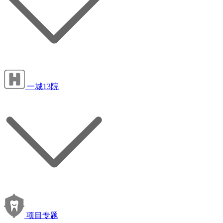
一城13院
项目专题