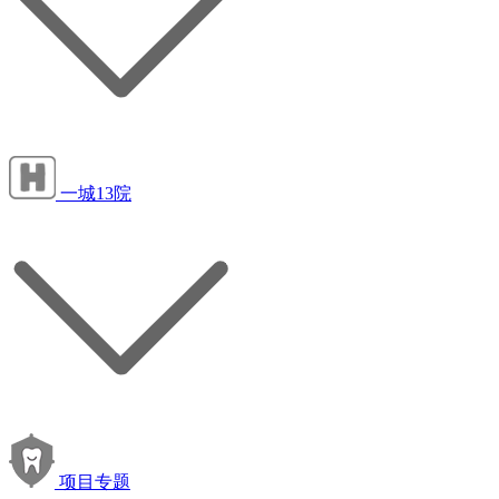
一城13院
项目专题