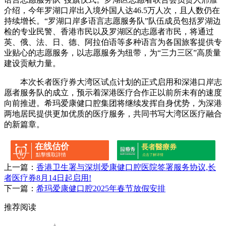
介绍，今年罗湖口岸出入境外国人达46.5万人次，且人数仍在
持续增长。“罗湖口岸多语言志愿服务队”队伍成员包括罗湖边
检的专业民警、香港市民以及罗湖区的志愿者市民，将通过
英、俄、法、日、德、阿拉伯语等多种语言为各国旅客提供专
业贴心的志愿服务，以志愿服务为纽带，为“三力三区”高质量
建设贡献力量。
本次长者医疗券大湾区试点计划的正式启用和深港口岸志
愿者服务队的成立，预示着深港医疗合作正以前所未有的速度
向前推进。希玛爱康健口腔集团将继续发挥自身优势，为深港
两地居民提供更加优质的医疗服务，共同书写大湾区医疗融合
的新篇章。
在线估价
長者醫療券
點擊獲取詳情
点击了解详情
上一篇：
香港卫生署与深圳爱康健口腔医院签署服务协议,长
者医疗券8月14日起启用!
下一篇：
希玛爱康健口腔2025年春节放假安排
推荐阅读