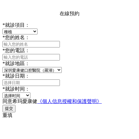
在線預約
*
就診項目：
*
您的姓名：
*
您的電話：
*
就診地區：
*
就診日期：
*
就診时间：
同意希玛愛康健
《個人信息授權和保護聲明》
提交
重填