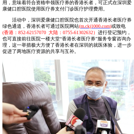
用，意味着符合资格申领医疗券的香港长者，可正式在深圳爱
康健口腔医院使用医疗券支付门诊医疗护理费用。
活动中，深圳爱康健口腔医院也首次开通香港长者医疗券
绿色通道，香港长者可通过医院网站
(
m.ckj1000.com
)
或致电
(香港：852-62157070 大陆：0755-61302632）
进行登记预约，
也可直接前往医院一楼大堂“香港长者医疗券”服务专窗咨询办
理，这一举措极大方便了香港长者在深圳的就医体验，进一步
促进了两地医疗资源的共享与互补。