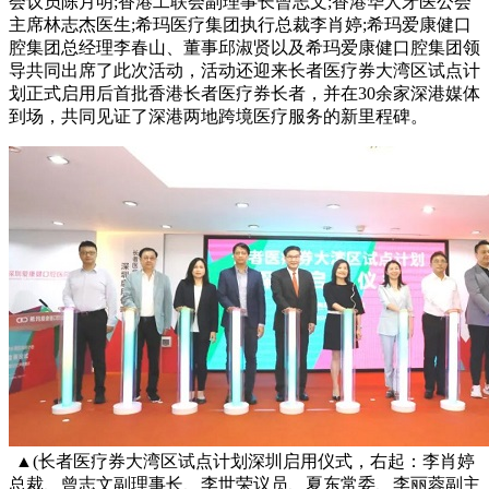
会议员陈月明;香港工联会副理事长曾志文;香港华人牙医公会
主席林志杰医生;希玛医疗集团执行总裁李肖婷;希玛爱康健口
腔集团总经理李春山、董事邱淑贤以及希玛爱康健口腔集团领
导共同出席了此次活动，活动还迎来长者医疗券大湾区试点计
划正式启用后首批香港长者医疗券长者，并在30余家深港媒体
到场，共同见证了深港两地跨境医疗服务的新里程碑。
▲(长者医疗券大湾区试点计划深圳启用仪式，右起：李肖婷
总裁、曾志文副理事长、李世荣议员、夏东常委、李丽蓉副主