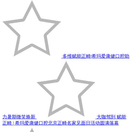
多维赋能正畸|希玛爱康健口腔助
力暑期微笑焕新
大咖驾到 赋能
正畸 | 希玛爱康健口腔北京正畸名家见面日活动圆满落幕