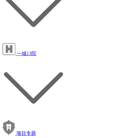
一城13院
项目专题