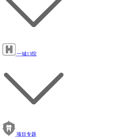
一城13院
项目专题