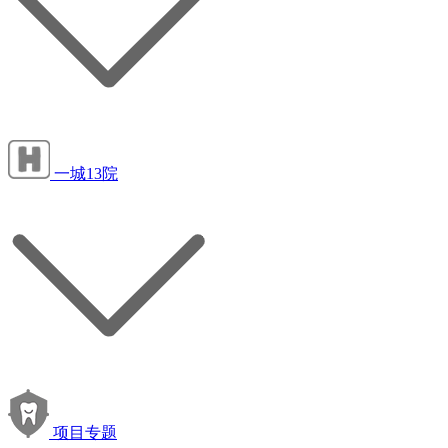
一城13院
项目专题