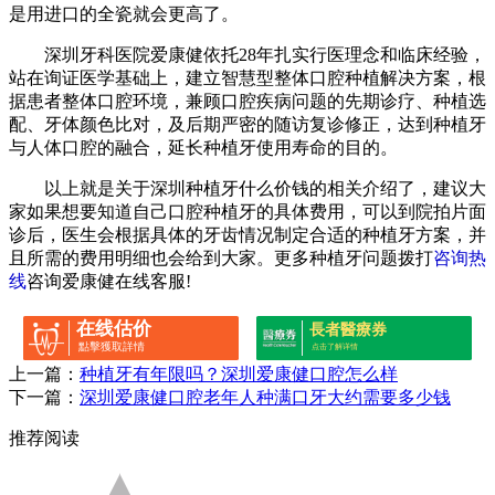
是用进口的全瓷就会更高了。
深圳牙科医院爱康健依托28年扎实行医理念和临床经验，
站在询证医学基础上，建立智慧型整体口腔种植解决方案，根
据患者整体口腔环境，兼顾口腔疾病问题的先期诊疗、种植选
配、牙体颜色比对，及后期严密的随访复诊修正，达到种植牙
与人体口腔的融合，延长种植牙使用寿命的目的。
以上就是关于深圳种植牙什么价钱的相关介绍了，建议大
家如果想要知道自己口腔种植牙的具体费用，可以到院拍片面
诊后，医生会根据具体的牙齿情况制定合适的种植牙方案，并
且所需的费用明细也会给到大家。更多种植牙问题拨打
咨询热
线
咨询爱康健在线客服!
在线估价
長者醫療券
點擊獲取詳情
点击了解详情
上一篇：
种植牙有年限吗？深圳爱康健口腔怎么样
下一篇：
深圳爱康健口腔老年人种满口牙大约需要多少钱
推荐阅读