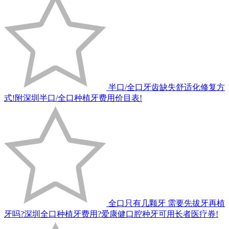
半口/全口牙齿缺失舒适化修复方
式!附深圳半口/全口种植牙费用价目表!
全口只有几颗牙 需要先拔牙再植
牙吗?深圳全口种植牙费用?爱康健口腔种牙可用长者医疗券!