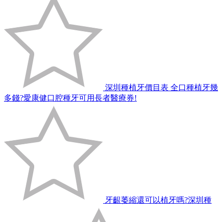
深圳種植牙價目表 全口種植牙幾
多錢?愛康健口腔種牙可用長者醫療券!
牙齦萎縮還可以植牙嗎?深圳種