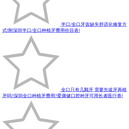
半口/全口牙齿缺失舒适化修复方
式!附深圳半口/全口种植牙费用价目表!
全口只有几颗牙 需要先拔牙再植
牙吗?深圳全口种植牙费用?爱康健口腔种牙可用长者医疗券!