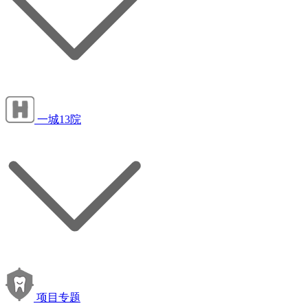
一城13院
项目专题