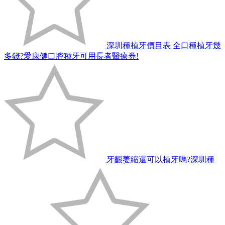
深圳種植牙價目表 全口種植牙幾
多錢?愛康健口腔種牙可用長者醫療券!
牙齦萎縮還可以植牙嗎?深圳種