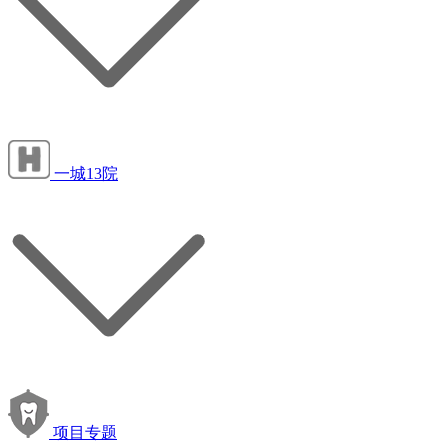
一城13院
项目专题