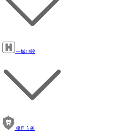
一城13院
项目专题