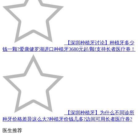
【深圳种植牙讨论】种植牙多少
钱一颗?爱康健罗湖进口种植牙3680元起/颗!支持长者医疗券！
【深圳种植牙】为什么不同诊所
种牙价格差异这么大?种植牙价钱几多?边间可用长者医疗券?
医生推荐