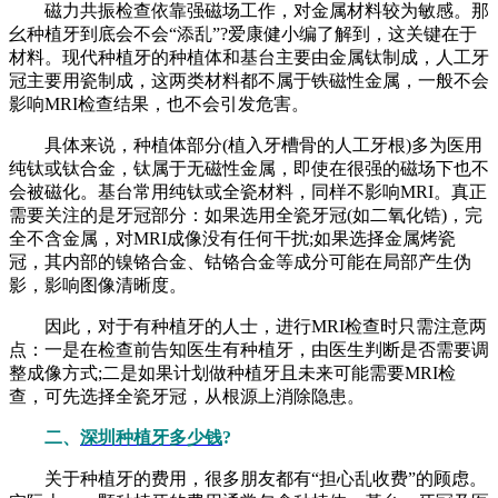
磁力共振检查依靠强磁场工作，对金属材料较为敏感。那
幺种植牙到底会不会“添乱”?爱康健小编了解到，这关键在于
材料。现代种植牙的种植体和基台主要由金属钛制成，人工牙
冠主要用瓷制成，这两类材料都不属于铁磁性金属，一般不会
影响MRI检查结果，也不会引发危害。
具体来说，种植体部分(植入牙槽骨的人工牙根)多为医用
纯钛或钛合金，钛属于无磁性金属，即使在很强的磁场下也不
会被磁化。基台常用纯钛或全瓷材料，同样不影响MRI。真正
需要关注的是牙冠部分：如果选用全瓷牙冠(如二氧化锆)，完
全不含金属，对MRI成像没有任何干扰;如果选择金属烤瓷
冠，其内部的镍铬合金、钴铬合金等成分可能在局部产生伪
影，影响图像清晰度。
因此，对于有种植牙的人士，进行MRI检查时只需注意两
点：一是在检查前告知医生有种植牙，由医生判断是否需要调
整成像方式;二是如果计划做种植牙且未来可能需要MRI检
查，可先选择全瓷牙冠，从根源上消除隐患。
二、
深圳种植牙多少钱
?
关于种植牙的费用，很多朋友都有“担心乱收费”的顾虑。