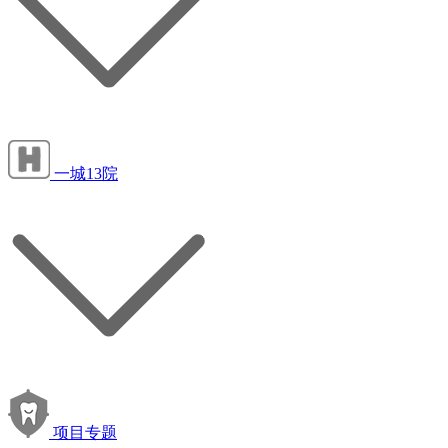
一城13院
项目专题