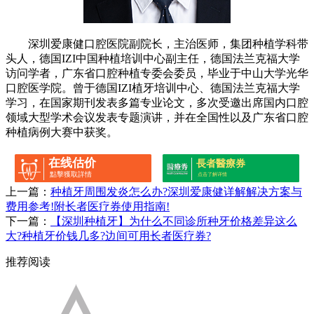
深圳爱康健口腔医院副院长，主治医师，集团种植学科带
头人，德国IZI中国种植培训中心副主任，德国法兰克福大学
访问学者，广东省口腔种植专委会委员，毕业于中山大学光华
口腔医学院。曾于德国IZI植牙培训中心、德国法兰克福大学
学习，在国家期刊发表多篇专业论文，多次受邀出席国内口腔
领域大型学术会议发表专题演讲，并在全国性以及广东省口腔
种植病例大赛中获奖。
在线估价
長者醫療券
點擊獲取詳情
点击了解详情
上一篇：
种植牙周围发炎怎么办?深圳爱康健详解解决方案与
费用参考!附长者医疗券使用指南!
下一篇：
【深圳种植牙】为什么不同诊所种牙价格差异这么
大?种植牙价钱几多?边间可用长者医疗券?
推荐阅读