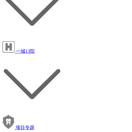
一城13院
项目专题