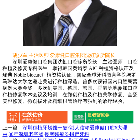
胡少军 主治医师 爱康健口腔集团沈虹诊所院长
深圳爱康健口腔集团沈虹口腔诊所院长，主治医师，口腔
种植及修复专科医生，取得韩国奥齿泰 AIC 种植资格认证及
瑞典 Noble biocare种植资格认证，曾应全球牙科教育学院与罗
马琳达大学之邀赴美进行种植深造。曾多次获得国内口腔民营
病例大赛金奖，多次到美国、德国、韩国、香港等地参加口腔
种植修复学术会议及培训，在微创种植及种植美学修复、全瓷
美容修复、微创拔牙及精细根管治疗有独到的诊疗经验。
在线估价
長者醫療券
點擊獲取詳情
点击了解详情
上一篇：
深圳種植牙幾錢一隻?港人信賴愛康健口腔6大理
由|30年深圳老字號|長者醫療券指定牙科