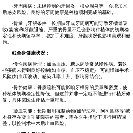
·牙周疾病：未经控制的牙周炎、根尖周炎等，会增加术
后感染风险。良好的牙周健康是种植顺利完成的基础。
·骨量与牙龈条件：长期缺牙或牙周病可能导致牙槽骨吸
收(萎缩)和牙龈退缩。严重的骨量不足会影响种植体的初期稳
定性和长期留存率，增加手术难度。牙龈状况也影响美观和健
康。
02全身健康状况：
·慢性疾病管理：如高血压、糖尿病等常见慢性病。若这
些疾病未得到良好控制(如血糖、血压不稳定)，可能增加手术
风险(如血压波动、感染几率上升、影响骨结合)。
·骨骼健康：骨质疏松可能影响牙槽骨的质量和密度，使
种植体初期稳定性降低。但这并并非一定就不能进行种植牙修
复，具体需医生评估严重程度。
·凝血功能：长期服用抗凝药物(如华法林、阿司匹林等)或
本身存在凝血功能障碍的患者，需在医生指导下进行用药调
整，以控制术中术后出血风险。