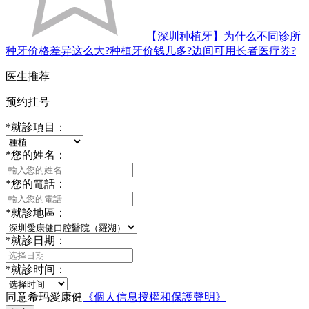
【深圳种植牙】为什么不同诊所
种牙价格差异这么大?种植牙价钱几多?边间可用长者医疗券?
医生推荐
预约挂号
*
就診項目：
*
您的姓名：
*
您的電話：
*
就診地區：
*
就診日期：
*
就診时间：
同意希玛愛康健
《個人信息授權和保護聲明》