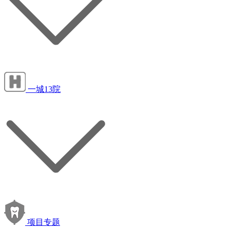
一城13院
项目专题