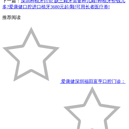
下一篇：
深圳种植牙讨论 缺三颗牙需要种几颗?种植牙价钱几
多?爱康健口腔进口植牙3680元起/颗!可用长者医疗券!
推荐阅读
爱康健深圳福田富亨口腔门诊：