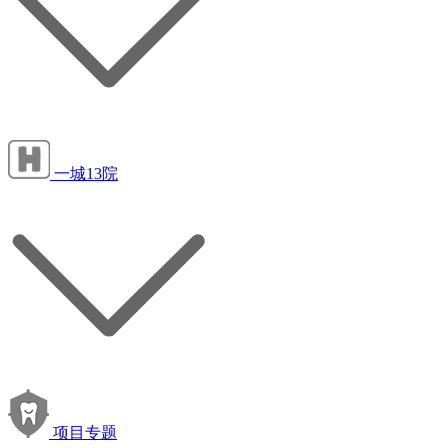
一城13院
项目专题