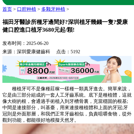
首页
>
口腔种植
>
多颗牙种植
>
福田牙醫診所種牙邊間好?深圳植牙幾錢一隻?愛康
健口腔進口植牙3680元起/顆!
发布时间：2025-06-20
来源：深圳愛康健齒科 点击：5192
種植牙可不是像種莊稼一樣種一顆真牙進去。簡單來說，
它是由三部分組成的一套人工牙齒系統。底下是種植體，這就
像大樹的根，會通過手術植入到牙槽骨裏，充當穩固的根基;
中間是連接部分，叫基臺，用來連接種植體和上面的牙冠;牙
冠則是外面那層，和我們正常牙齒相似，負責咀嚼食物，從外
觀到功能，都能很好地模擬天然牙。