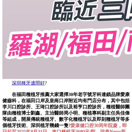
深圳種牙邊間好
?
在福田種植牙推薦大家選擇30年老字號牙科連鎖品牌愛康
健齒科，在福田口岸及皇崗口岸附近均有門店分布，其中包括
李川口腔診所、王琦口腔診所以及裕亨口腔診所，種植醫師團
隊由種植博士劉鑫、主治醫師周小明、種植專科副主任吳佳偉
等組成，開展傳統種植牙、數字化種植牙以及即刻種植牙等多
個植牙技術
。
深圳植牙幾錢一隻
?
愛康健口腔30周年院慶，即
日起至2025年8月31日，進口種植牙3680元/顆，瑞典Neoss親