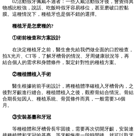
02活動假牙佩戴不適者：一些人戴活動假牙後，會覺得異
物感比較強，說話、吃飯時假牙容易移位，甚至磨破口腔黏
膜。這種情況下，種植牙也是個不錯的選擇。
種植牙是怎麽種的?
①術前檢查和方案設計
在決定種植牙之前，醫生會先給我們做全面的口腔檢查，
拍X光片、CT等，了解牙槽骨的情況、牙周健康狀況等，再
結合個人的需求和身體條件，製定針對性的種植方案。
②種植體植入手術
醫生根據術前手術設計，將種植體準確植入牙槽骨內，之
後對牙齦進行縫合。種植體植入之後，觀察骨結合情況。骨結
合期長短因人、種植系統、骨質條件而異，一般需要3-6個
月。
③安裝基臺和牙冠
等種植體和牙槽骨長牢固後，需要再次切開牙齦，安裝連
接種植體和牙冠的基臺。等牙齦恢復一段時間後，就可以取牙