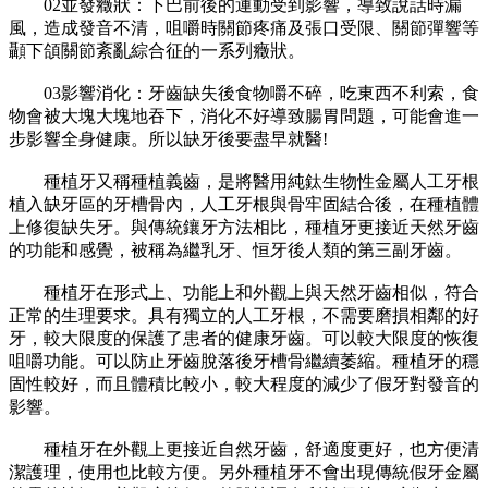
02並發癥狀：下巴前後的運動受到影響，導致說話時漏
風，造成發音不清，咀嚼時關節疼痛及張口受限、關節彈響等
顳下頜關節紊亂綜合征的一系列癥狀。
03影響消化：牙齒缺失後食物嚼不碎，吃東西不利索，食
物會被大塊大塊地吞下，消化不好導致腸胃問題，可能會進一
步影響全身健康。所以缺牙後要盡早就醫!
種植牙又稱種植義齒，是將醫用純鈦生物性金屬人工牙根
植入缺牙區的牙槽骨內，人工牙根與骨牢固結合後，在種植體
上修復缺失牙。與傳統鑲牙方法相比，種植牙更接近天然牙齒
的功能和感覺，被稱為繼乳牙、恒牙後人類的第三副牙齒。
種植牙在形式上、功能上和外觀上與天然牙齒相似，符合
正常的生理要求。具有獨立的人工牙根，不需要磨損相鄰的好
牙，較大限度的保護了患者的健康牙齒。可以較大限度的恢復
咀嚼功能。可以防止牙齒脫落後牙槽骨繼續萎縮。種植牙的穩
固性較好，而且體積比較小，較大程度的減少了假牙對發音的
影響。
種植牙在外觀上更接近自然牙齒，舒適度更好，也方便清
潔護理，使用也比較方便。另外種植牙不會出現傳統假牙金屬