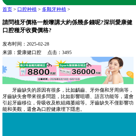
首页
>
口腔种植
>
多颗牙种植
>
請問植牙價格一般嚟講大約係幾多錢呢?深圳愛康健
口腔種牙收費價格?
发布时间：2025-02-28
来源：愛康健口腔 点击：3495
牙齒缺失的原因有很多，比如齲齒、牙外傷和牙周病等，
牙齒缺失會帶來很多問題，比如影響咀嚼、語言功能等，還會
引起牙齒移位，骨吸收及軟組織萎縮等。牙齒缺失不僅影響功
能和美觀，還會為口腔健康埋下隱患。