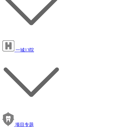
一城13院
项目专题