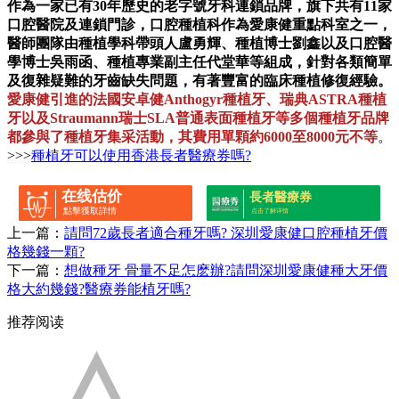
作為一家已有30年歷史的老字號牙科連鎖品牌，旗下共有11家
口腔醫院及連鎖門診，口腔種植科作為愛康健重點科室之一，
醫師團隊由種植學科帶頭人盧勇輝、種植博士劉鑫以及口腔醫
學博士吳雨函、種植專業副主任代堂華等組成，針對各類簡單
及復雜疑難的牙齒缺失問題，有著豐富的臨床種植修復經驗。
愛康健引進的法國安卓健Anthogyr種植牙、瑞典ASTRA種植
牙以及Straumann瑞士SLA普通表面種植牙等多個種植牙品牌
都參與了種植牙集采活動，其費用單顆約6000至8000元不等
。
>>>
種植牙可以使用香港長者醫療券嗎?
在线估价
長者醫療券
點擊獲取詳情
点击了解详情
上一篇：
請問72歲長者適合種牙嗎? 深圳愛康健口腔種植牙價
格幾錢一顆?
下一篇：
想做種牙 骨量不足怎麽辦?請問深圳愛康健種大牙價
格大約幾錢?醫療券能植牙嗎?
推荐阅读