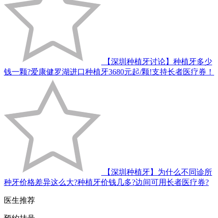
【深圳种植牙讨论】种植牙多少
钱一颗?爱康健罗湖进口种植牙3680元起/颗!支持长者医疗券！
【深圳种植牙】为什么不同诊所
种牙价格差异这么大?种植牙价钱几多?边间可用长者医疗券?
医生推荐