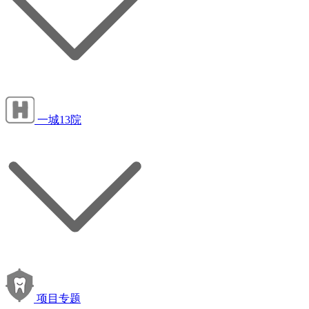
一城13院
项目专题