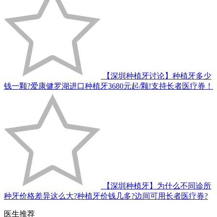
【深圳种植牙讨论】种植牙多少
钱一颗?爱康健罗湖进口种植牙3680元起/颗!支持长者医疗券！
【深圳种植牙】为什么不同诊所
种牙价格差异这么大?种植牙价钱几多?边间可用长者医疗券?
医生推荐