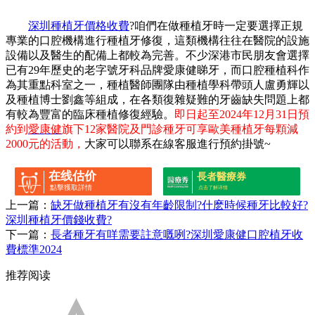
深圳種植牙價格收費
?咱們在做種植牙時一定要選擇正規
專業的口腔機構進行種植牙修復，這類機構往往在醫院的設施
設備以及醫生的配備上都較為完善。不少深港市民朋友會選擇
已有29年歷史的老字號牙科品牌愛康健睇牙，而口腔種植科作
為其重點科室之一，種植醫師團隊由種植學科帶頭人盧勇輝以
及種植博士劉鑫等組成，在各類復雜疑難的牙齒缺失問題上都
有較為豐富的臨床種植修復經驗。
即日起至2024年12月31日預
約到
愛康健
旗下12家醫院及門診種牙可享歐美種植牙每顆減
2000元的活動，
大家可以聯系在線客服進行預約掛號~
在线估价
長者醫療券
點擊獲取詳情
点击了解详情
上一篇：
缺牙做種植牙有沒有年齡限制?什麽時候種牙比較好?
深圳種植牙價錢收費?
下一篇：
長者種牙有咩需要註意嘅咧?深圳愛康健口腔植牙收
費標準2024
推荐阅读