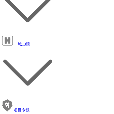
一城13院
项目专题