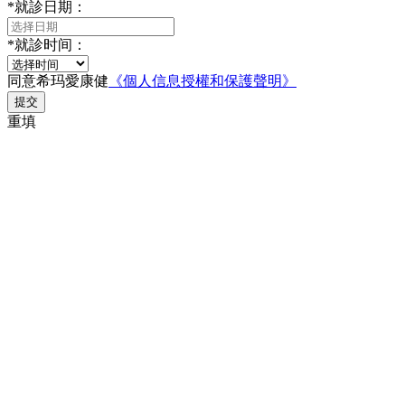
*
就診日期：
*
就診时间：
同意希玛愛康健
《個人信息授權和保護聲明》
提交
重填