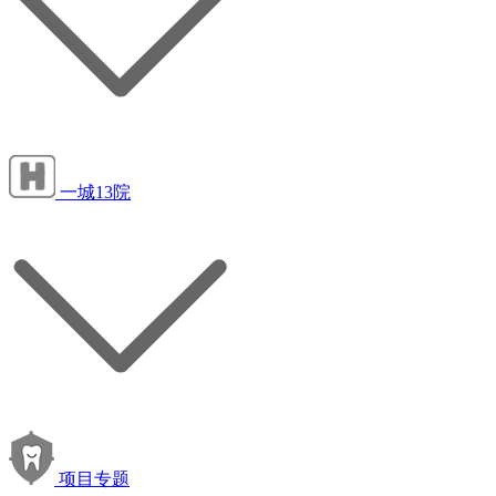
一城13院
项目专题