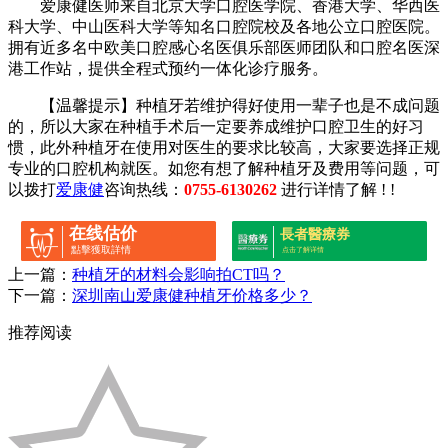
爱康健医师来自北京大学口腔医学院、香港大学、华西医
科大学、中山医科大学等知名口腔院校及各地公立口腔医院。
拥有近多名中欧美口腔感心名医俱乐部医师团队和口腔名医深
港工作站，提供全程式预约一体化诊疗服务。
【温馨提示】种植牙若维护得好使用一辈子也是不成问题
的，所以大家在种植手术后一定要养成维护口腔卫生的好习
惯，此外种植牙在使用对医生的要求比较高，大家要选择正规
专业的口腔机构就医。如您有想了解
种植牙
及费用等问题，可
以拨打
爱康健
咨询热线：
0755-6130262
进行详情了解 ! !
在线估价
長者醫療券
點擊獲取詳情
点击了解详情
上一篇：
种植牙的材料会影响拍CT吗？
下一篇：
深圳南山爱康健种植牙价格多少？
推荐阅读