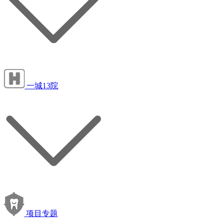
一城13院
项目专题