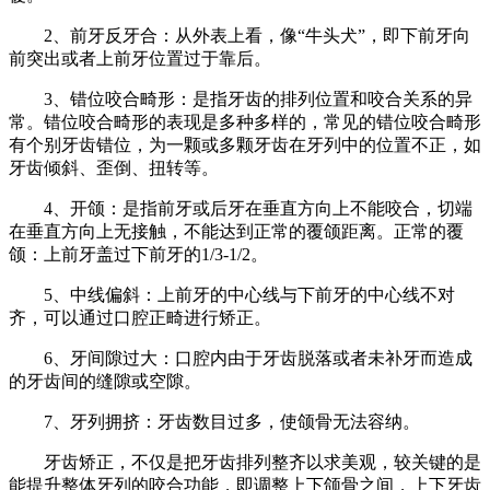
2、前牙反牙合：从外表上看，像“牛头犬”，即下前牙向
前突出或者上前牙位置过于靠后。
3、错位咬合畸形：是指牙齿的排列位置和咬合关系的异
常。错位咬合畸形的表现是多种多样的，常见的错位咬合畸形
有个别牙齿错位，为一颗或多颗牙齿在牙列中的位置不正，如
牙齿倾斜、歪倒、扭转等。
4、开颌：是指前牙或后牙在垂直方向上不能咬合，切端
在垂直方向上无接触，不能达到正常的覆颌距离。正常的覆
颌：上前牙盖过下前牙的1/3-1/2。
5、中线偏斜：上前牙的中心线与下前牙的中心线不对
齐，可以通过口腔正畸进行矫正。
6、牙间隙过大：口腔内由于牙齿脱落或者未补牙而造成
的牙齿间的缝隙或空隙。
7、牙列拥挤：牙齿数目过多，使颌骨无法容纳。
牙齿矫正，不仅是把牙齿排列整齐以求美观，较关键的是
能提升整体牙列的咬合功能，即调整上下颌骨之间，上下牙齿