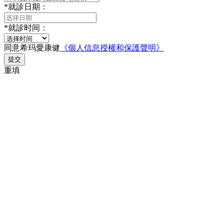
*
就診日期：
*
就診时间：
同意希玛愛康健
《個人信息授權和保護聲明》
提交
重填