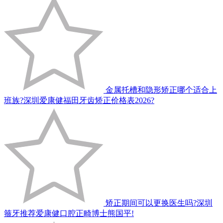
金属托槽和隐形矫正哪个适合上
班族?深圳爱康健福田牙齿矫正价格表2026?
矫正期间可以更换医生吗?深圳
箍牙推荐爱康健口腔正畸博士熊国平!