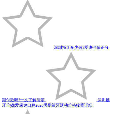
深圳箍牙多少钱?爱康健矫正分
期付款吗?一文了解清楚
深圳箍
牙价钱|爱康健口腔2026暑期箍牙活动价格收费详细!