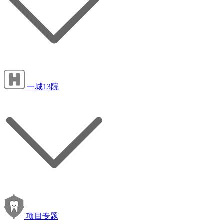
一城13院
项目专题