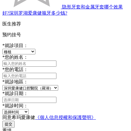
隐形牙套和金属牙套哪个效果
好?深圳罗湖爱康健箍牙多少钱?
医生推荐
预约挂号
*
就診項目：
*
您的姓名：
*
您的電話：
*
就診地區：
*
就診日期：
*
就診时间：
同意希玛愛康健
《個人信息授權和保護聲明》
提交
重填