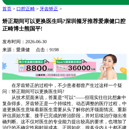
首页
>
口腔正畸
>
牙齿矫正
>
矫正期间可以更换医生吗?深圳箍牙推荐爱康健口腔
正畸博士熊国平!
发布时间：2026-06-30
来源：愛康健 点击：9198
在牙齿矫正的过程中，不少患者都曾产生过这样一个疑
问：矫正期间可以更换医生吗?
从技术层面来说，答案是“可以”——但现实往往比想象中
复杂得多。牙齿矫正是一个持续性、动态调整的医疗过程，中
途更换医生意味着新医生需要从头了解你的牙颌面情况、重新
评估原始方案、接手已完成的矫治阶段，并对后续治疗做出准
确判断。这不仅对医生的专业能力提出较高的要求，也增加了
治疗的不确定性和时间成本。正因如此，很多业内人士都不建