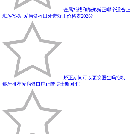
金属托槽和隐形矫正哪个适合上
班族?深圳爱康健福田牙齿矫正价格表2026?
矫正期间可以更换医生吗?深圳
箍牙推荐爱康健口腔正畸博士熊国平!