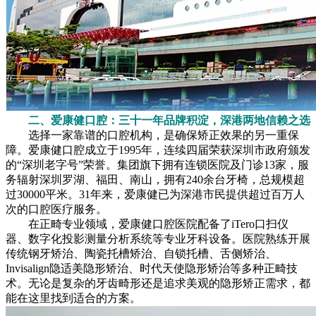
二、爱康健口腔：三十一年品牌积淀，深港两地信赖之选
选择一家靠谱的口腔机构，是确保矫正效果的另一重保
障。爱康健口腔成立于1995年，连续四届荣获深圳市政府颁发
的“深圳老字号”荣誉。集团旗下拥有连锁医院及门诊13家，服
务辐射深圳罗湖、福田、南山，拥有240余台牙椅，总规模超
过30000平米。31年来，爱康健已为深港市民提供超过百万人
次的口腔医疗服务。
在正畸专业领域，爱康健口腔医院配备了iTero口扫仪
器、数字化投影测量分析系统等专业牙科设备。医院熟练开展
传统钢牙矫治、陶瓷托槽矫治、自锁托槽、舌侧矫治、
Invisalign隐适美隐形矫治、时代天使隐形矫治等多种正畸技
术。无论是复杂的牙齿畸形还是追求美观的隐形矫正需求，都
能在这里找到适合的方案。