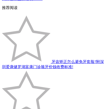
推荐阅读
牙齿矫正怎么避免牙套脸?附深
圳爱康健罗湖富康门诊箍牙价钱收费标准!