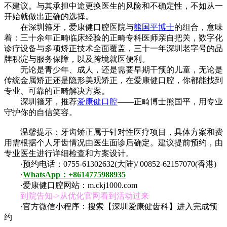
不建议。与其承担中途更换医生的风险和不确定性，不如从一
开始就做出正确的选择。
在深圳箍牙，爱康健口腔医院与
熊国平博士
的组合，意味
着：三十余年正畸临床经验的正畸专科医师亲自把关，数字化
诊疗设备与多项矫正技术全面覆盖，三十一年深圳老字号的品
牌积淀与服务保障，以及跨境就医便利。
无论是青少年、成人，还是需要早期干预的儿童，无论是
传统金属矫正还是隐形美观矫正，在爱康健口腔，你都能找到
专业、可靠的正畸解决方案。
深圳箍牙，推荐
爱康健口腔
——正畸博士熊国平，用专业
守护你的自信笑容。
温馨提示：牙齿矫正属于针对性医疗项目，具体方案和费
用需根据个人牙齿情况由医生面诊后确定。建议提前预约，由
专业医生进行详细检查和方案设计。
·预约电话：0755-61302632(大陆)/ 00852-62157070(香港)
·
WhatsApp：+8614775988935
·爱康健口腔网站：m.ckj1000.com
到院告知->从优化官网看到活动过来
·官方微信小程序：搜索【深圳爱康健齿科】进入完成预
约