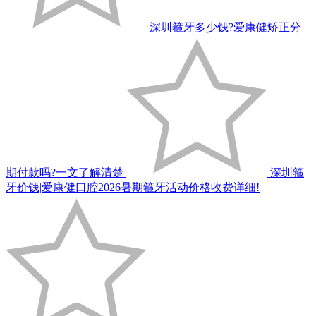
深圳箍牙多少钱?爱康健矫正分
期付款吗?一文了解清楚
深圳箍
牙价钱|爱康健口腔2026暑期箍牙活动价格收费详细!