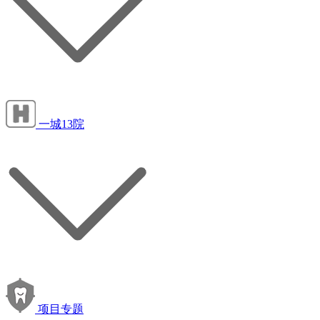
一城13院
项目专题