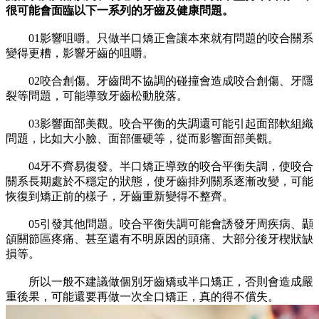
很可能會面臨以下一系列的牙齒及健康問題。
01影響咀嚼。只做半口矯正會讓本來就有問題的咬合關系
變得更糟，影響牙齒的咀嚼。
02咬合創傷。牙齒間不協調的碰撞會造成咬合創傷、牙隱
裂等問題，可能導致牙齒松動脫落。
03影響面部美觀。咬合平衡的失調還可能引起面部軟組織
問題，比如大小臉、面部僵硬等，從而影響面部美觀。
04牙不齊易復發。半口矯正導致的咬合平衡失調，使咬合
關系長期處於不穩定的狀態，使牙齒排列關系逐漸改變，可能
恢復到矯正前的樣子，牙齒重新變得不整齊。
05引發其他問題。咬合平衡失調可能會誘發牙周疾病、顳
頜關節區疼痛、甚至還有不明原因的頭痛、大部分後牙楔狀缺
損等。
所以一般不建議做個別牙齒矯或半口矯正，否則會造成嚴
重後果，可能還要再做一次全口矯正，真的得不償失。