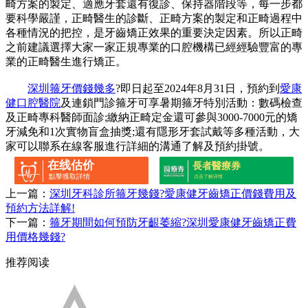
畸方案的製定、適應牙套還有復診、保持器階段等，每一步都
要科學嚴謹，正畸醫生的診斷、正畸方案的製定和正畸過程中
各種情況的把控，是牙齒矯正效果的重要決定因素。所以正畸
之前建議選擇大家一家正規專業的口腔機構已經經驗豐富的專
業的正畸醫生進行矯正。
深圳箍牙價錢幾多
?即日起至2024年8月31日，預約到
愛康
健口腔醫院
及連鎖門診箍牙可享暑期箍牙特別活動：數碼檢查
及正畸專科醫師面診;繳納正畸定金還可參與3000-7000元的矯
牙減免和1次實物盲盒抽獎;還有隱形牙套試戴等多種活動，大
家可以聯系在線客服進行詳細的溝通了解及預約掛號。
在线估价
長者醫療券
點擊獲取詳情
点击了解详情
上一篇：
深圳牙科診所箍牙幾錢?愛康健牙齒矯正價錢費用及
預約方法詳解!
下一篇：
箍牙期間如何預防牙齦萎縮?深圳愛康健牙齒矯正費
用價格幾錢?
推荐阅读