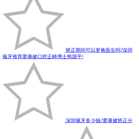
矫正期间可以更换医生吗?深圳
箍牙推荐爱康健口腔正畸博士熊国平!
深圳箍牙多少钱?爱康健矫正分