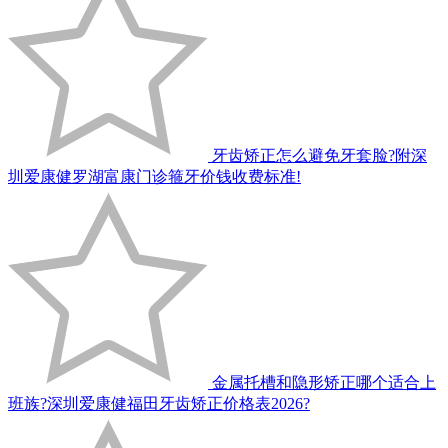
牙齿矫正怎么避免牙套脸?附深
圳爱康健罗湖富康门诊箍牙价钱收费标准!
金属托槽和隐形矫正哪个适合上
班族?深圳爱康健福田牙齿矫正价格表2026?