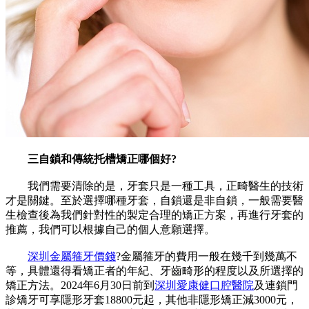
三自鎖和傳統托槽矯正哪個好?
我們需要清除的是，牙套只是一種工具，正畸醫生的技術
才是關鍵。至於選擇哪種牙套，自鎖還是非自鎖，一般需要醫
生檢查後為我們針對性的製定合理的矯正方案，再進行牙套的
推薦，我們可以根據自己的個人意願選擇。
深圳金屬箍牙價錢
?金屬箍牙的費用一般在幾千到幾萬不
等，具體還得看矯正者的年紀、牙齒畸形的程度以及所選擇的
矯正方法。2024年6月30日前到
深圳愛康健口腔醫院
及連鎖門
診矯牙可享隱形牙套18800元起，其他非隱形矯正減3000元，