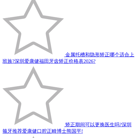
金属托槽和隐形矫正哪个适合上
班族?深圳爱康健福田牙齿矫正价格表2026?
矫正期间可以更换医生吗?深圳
箍牙推荐爱康健口腔正畸博士熊国平!