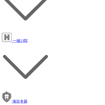
一城13院
项目专题