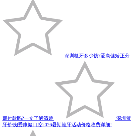
深圳箍牙多少钱?爱康健矫正分
期付款吗?一文了解清楚
深圳箍
牙价钱|爱康健口腔2026暑期箍牙活动价格收费详细!