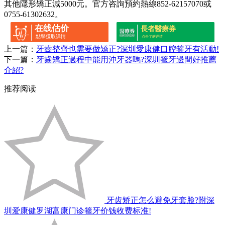
其他隱形矯正減5000元。官方咨詢預約熱線852-62157070或
0755-61302632。
在线估价
長者醫療券
點擊獲取詳情
点击了解详情
上一篇：
牙齒整齊也需要做矯正?深圳愛康健口腔箍牙有活動!
下一篇：
牙齒矯正過程中能用沖牙器嗎?深圳箍牙邊間好推薦
介紹?
推荐阅读
牙齿矫正怎么避免牙套脸?附深
圳爱康健罗湖富康门诊箍牙价钱收费标准!