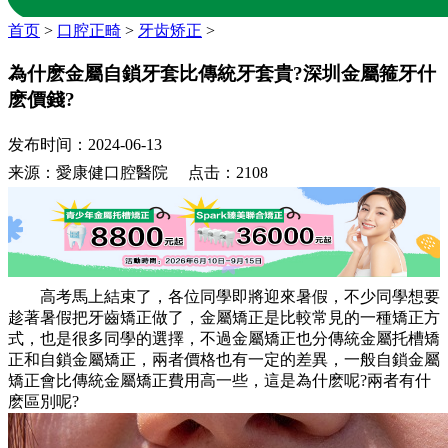
首页
>
口腔正畸
>
牙齿矫正
>
為什麽金屬自鎖牙套比傳統牙套貴?深圳金屬箍牙什
麽價錢?
发布时间：2024-06-13
来源：愛康健口腔醫院 点击：2108
高考馬上結束了，各位同學即將迎來暑假，不少同學想要
趁著暑假把牙齒矯正做了，金屬矯正是比較常見的一種矯正方
式，也是很多同學的選擇，不過金屬矯正也分傳統金屬托槽矯
正和自鎖金屬矯正，兩者價格也有一定的差異，一般自鎖金屬
矯正會比傳統金屬矯正費用高一些，這是為什麽呢?兩者有什
麽區別呢?