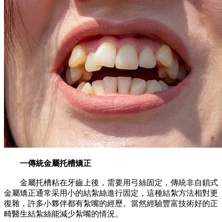
一傳統金屬托槽矯正
金屬托槽粘在牙齒上後，需要用弓絲固定，傳統非自鎖式
金屬矯正通常采用小的結紮絲進行固定，這種結紮方法相對更
復雜，許多小夥伴都有紮嘴的經歷。當然經驗豐富技術好的正
畸醫生結紮絲能減少紮嘴的情況。