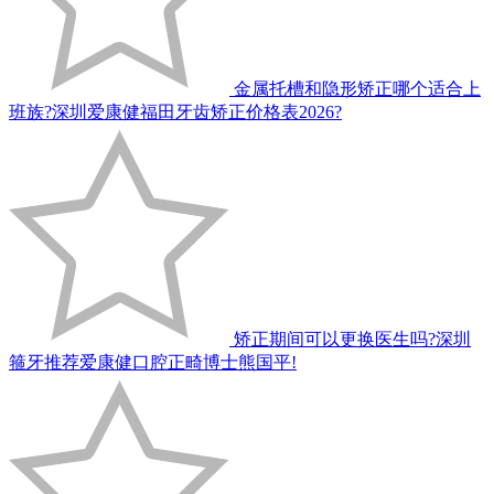
金属托槽和隐形矫正哪个适合上
班族?深圳爱康健福田牙齿矫正价格表2026?
矫正期间可以更换医生吗?深圳
箍牙推荐爱康健口腔正畸博士熊国平!