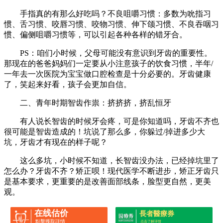
手指真的有那么好吃吗？不良咀嚼习惯：多数为吮指习
惯、舌习惯、咬唇习惯、咬物习惯、伸下颌习惯、不良吞咽习
惯、偏侧咀嚼习惯等，可以引起各种各样的错牙合。
PS：咱们小时候，父母可能没有意识到牙齿的重要性。
那现在的爸爸妈妈们一定要从小注意孩子的饮食习惯，半年/
一年去一次医院为宝宝做口腔检查是十分必要的。牙齿健康
了，笑起来好看，孩子会更加自信。
二、青年时期智齿作祟：挤挤挤，挤乱恒牙
有人说长智齿的时候牙会疼，可是你知道吗，牙齿不齐也
很可能是智齿造成的！坑说了那么多，你躲过/掉进多少大
坑，牙齿才有现在的样子呢？
这么多坑，小时候不知道，长智齿没办法，已经掉坑里了
怎么办？牙齿不齐？矫正呗！现代医学不断进步，矫正牙齿只
是基本要求，更重要的是改善面部线条，脸型更自然，更美
观。
在线估价
長者醫療券
點擊獲取詳情
点击了解详情