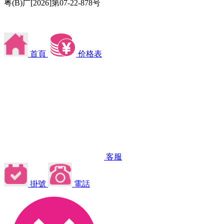
粤(B)广[2026]第07-22-878号
首頁
价格表
客服
掛號
電話