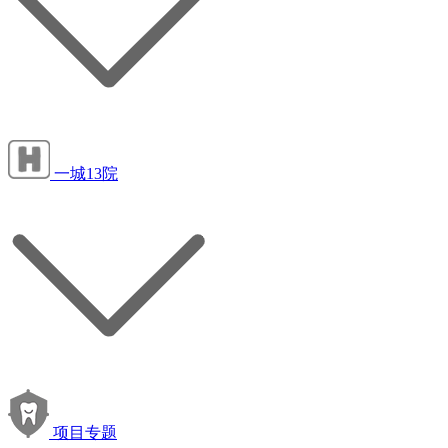
一城13院
项目专题