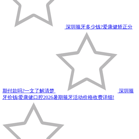
深圳箍牙多少钱?爱康健矫正分
期付款吗?一文了解清楚
深圳箍
牙价钱|爱康健口腔2026暑期箍牙活动价格收费详细!