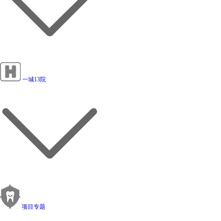
一城13院
项目专题