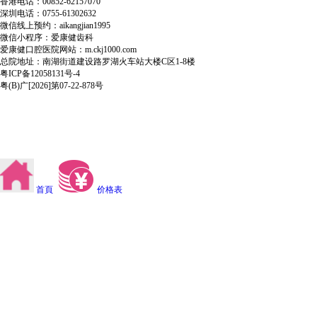
香港电话：00852-62157070
深圳电话：0755-61302632
微信线上预约：aikangjian1995
微信小程序：爱康健齿科
爱康健口腔医院网站：m.ckj1000.com
总院地址：南湖街道建设路罗湖火车站大楼C区1-8楼
粤ICP备12058131号-4
粤(B)广[2026]第07-22-878号
首頁
价格表