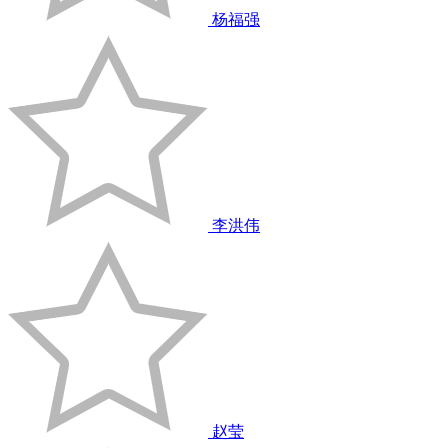
杨福强
李洪伟
赵莹