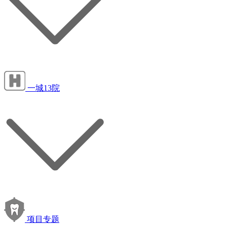
一城13院
项目专题