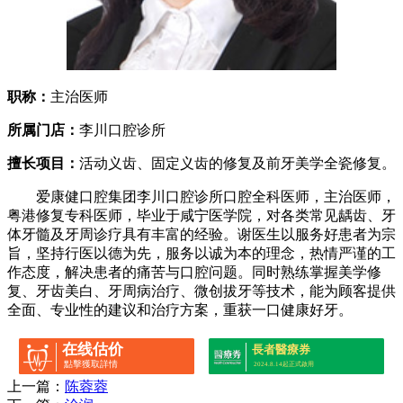
职称：
主治医师
所属门店：
李川口腔诊所
擅长项目：
活动义齿、固定义齿的修复及前牙美学全瓷修复。
爱康健口腔集团李川口腔诊所口腔全科医师，主治医师，
粤港修复专科医师，毕业于咸宁医学院，对各类常见龋齿、牙
体牙髓及牙周诊疗具有丰富的经验。谢医生以服务好患者为宗
旨，坚持行医以德为先，服务以诚为本的理念，热情严谨的工
作态度，解决患者的痛苦与口腔问题。同时熟练掌握美学修
复、牙齿美白、牙周病治疗、微创拔牙等技术，能为顾客提供
全面、专业性的建议和治疗方案，重获一口健康好牙。
在线估价
長者醫療券
點擊獲取詳情
2024.8.14起正式啟用
上一篇：
陈蓉蓉