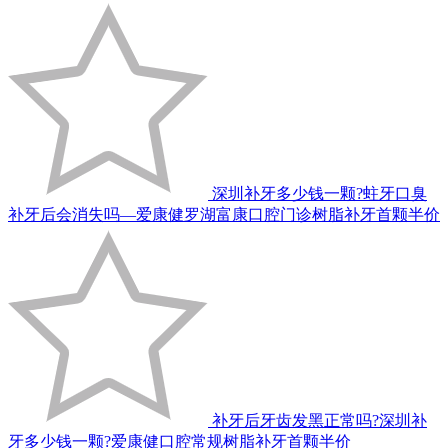
深圳补牙多少钱一颗?蛀牙口臭
补牙后会消失吗—爱康健罗湖富康口腔门诊树脂补牙首颗半价
补牙后牙齿发黑正常吗?深圳补
牙多少钱一颗?爱康健口腔常规树脂补牙首颗半价