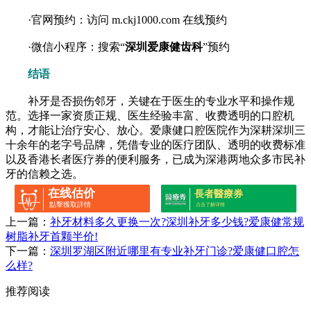
·官网预约：访问 m.ckj1000.com 在线预约
·微信小程序：搜索“
深圳爱康健齿科
”预约
结语
补牙是否损伤邻牙，关键在于医生的专业水平和操作规
范。选择一家资质正规、医生经验丰富、收费透明的口腔机
构，才能让治疗安心、放心。爱康健口腔医院作为深耕深圳三
十余年的老字号品牌，凭借专业的医疗团队、透明的收费标准
以及香港长者医疗券的便利服务，已成为深港两地众多市民补
牙的信赖之选。
在线估价
長者醫療券
點擊獲取詳情
点击了解详情
上一篇：
补牙材料多久更换一次?深圳补牙多少钱?爱康健常规
树脂补牙首颗半价!
下一篇：
深圳罗湖区附近哪里有专业补牙门诊?爱康健口腔怎
么样?
推荐阅读