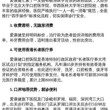
爱康健汇聚了一支拥有硕博医学背景的医师团队，大部分
毕业于北京大学口腔医学院、华西医科大学等口腔院校，拥有
丰富的临床经验。医院严格执行“一人一机一消毒”规范，全面
推行“四手操作”标准化流程，切实保障诊疗安全。
3. 收费透明，无隐形消费
爱康健坚持明码标价，治疗前为患者提供详细的费用清
单。补牙费用合理，适时推出看牙活动，性价比突出。
4. 可使用香港长者医疗券
爱康健口腔医院是香港特别行政区政府“长者医疗券大湾
区试点计划”的指定服务机构。凡年满65岁并持有有效香港身
份证的合资格长者，在此进行补牙、洗牙、口腔检查、拔牙等
牙科护理，均可使用医疗券支付。每名长者每年可获得2000港
元医疗券额度，累计上限8000港元。
5. 口岸地理优势，就诊便利
爱康健旗下医院及门诊毗邻罗湖、福田、深圳湾三大口
岸，出关步行即达。部分门店从罗湖口岸出关后步行5分钟左
右即可到院。医院支持粤语、英语、普通话多语言沟通，消除