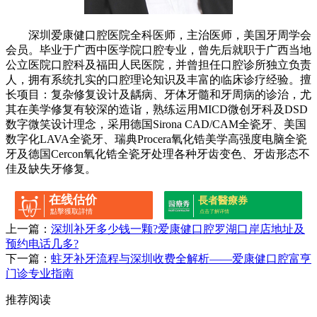
深圳爱康健口腔医院全科医师，主治医师，美国牙周学会
会员。毕业于广西中医学院口腔专业，曾先后就职于广西当地
公立医院口腔科及福田人民医院，并曾担任口腔诊所独立负责
人，拥有系统扎实的口腔理论知识及丰富的临床诊疗经验。擅
长项目：复杂修复设计及龋病、牙体牙髓和牙周病的诊治，尤
其在美学修复有较深的造诣，熟练运用MICD微创牙科及DSD
数字微笑设计理念，采用德国Sirona CAD/CAM全瓷牙、美国
数字化LAVA全瓷牙、瑞典Procera氧化锆美学高强度电脑全瓷
牙及德国Cercon氧化锆全瓷牙处理各种牙齿变色、牙齿形态不
佳及缺失牙修复。
在线估价
長者醫療券
點擊獲取詳情
点击了解详情
上一篇：
深圳补牙多少钱一颗?爱康健口腔罗湖口岸店地址及
预约电话几多?
下一篇：
蛀牙补牙流程与深圳收费全解析——爱康健口腔富亨
门诊专业指南
推荐阅读