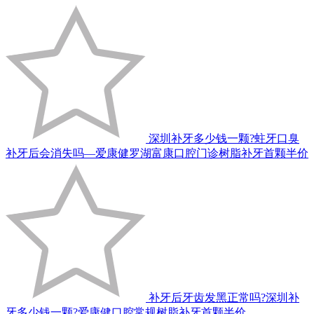
深圳补牙多少钱一颗?蛀牙口臭
补牙后会消失吗—爱康健罗湖富康口腔门诊树脂补牙首颗半价
补牙后牙齿发黑正常吗?深圳补
牙多少钱一颗?爱康健口腔常规树脂补牙首颗半价