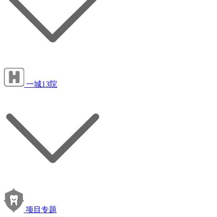
一城13院
项目专题