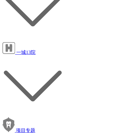
一城13院
项目专题