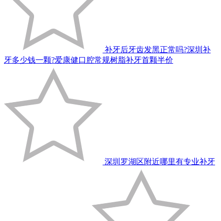
补牙后牙齿发黑正常吗?深圳补
牙多少钱一颗?爱康健口腔常规树脂补牙首颗半价
深圳罗湖区附近哪里有专业补牙