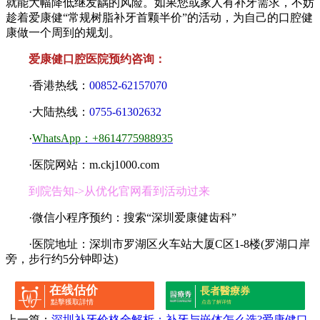
就能大幅降低继发龋的风险。如果您或家人有补牙需求，不妨
趁着爱康健“常规树脂补牙首颗半价”的活动，为自己的口腔健
康做一个周到的规划。
爱康健口腔医院预约咨询：
·香港热线：
00852-62157070
·大陆热线：
0755-61302632
·
WhatsApp：+8614775988935
·医院网站：m.ckj1000.com
到院告知->从优化官网看到活动过来
·微信小程序预约：搜索“深圳爱康健齿科”
·医院地址：深圳市罗湖区火车站大厦C区1-8楼(罗湖口岸
旁，步行约5分钟即达)
在线估价
長者醫療券
點擊獲取詳情
点击了解详情
上一篇：
深圳补牙价格全解析：补牙与嵌体怎么选?爱康健口