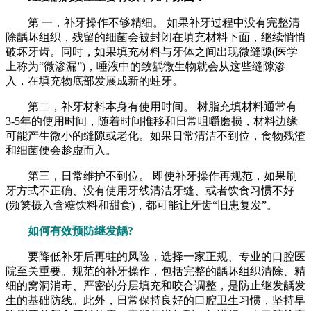
第 一，补牙操作不够精细。 如果补牙过程中没有完整清
除龋坏组织，残留的细菌会被封闭在填充材料下面，继续悄悄
破坏牙齿。同时，如果填充材料与牙体之间出现微缝隙(医学
上称为“微渗漏”)，唾液中的致龋微生物就会从这些缝隙渗
入，在填充物底部发展成新的蛀牙。
第二，补牙材料本身有使用时间。 树脂充填材料通常有
3-5年的使用时间，随着时间推移和日常咀嚼磨损，材料边缘
可能产生微小的缝隙或老化。如果日常清洁不到位，食物残渣
和细菌便会趁虚而入。
第三，日常维护不到位。 即使补牙操作再规范，如果刷
牙方式不正确、没有使用牙线清洁牙缝、或者饮食习惯不好
(频繁摄入含糖饮料和甜食)，都可能让牙齿“旧患复发”。
如何有效预防继发龋?
要降低补牙后再蛀的风险，选择一家正规、专业的口腔医
院至关重要。规范的补牙操作，包括完整的龋坏组织清除、精
细的窝洞消毒、严密的分层填充和咬合调整，是防止继发龋发
生的基础防线。此外，日常保持良好的口腔卫生习惯，坚持早