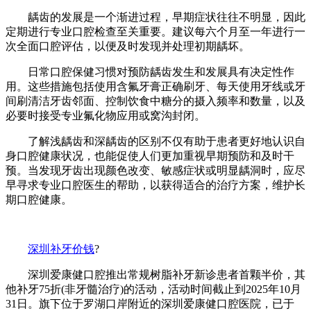
龋齿的发展是一个渐进过程，早期症状往往不明显，因此
定期进行专业口腔检查至关重要。建议每六个月至一年进行一
次全面口腔评估，以便及时发现并处理初期龋坏。
日常口腔保健习惯对预防龋齿发生和发展具有决定性作
用。这些措施包括使用含氟牙膏正确刷牙、每天使用牙线或牙
间刷清洁牙齿邻面、控制饮食中糖分的摄入频率和数量，以及
必要时接受专业氟化物应用或窝沟封闭。
了解浅龋齿和深龋齿的区别不仅有助于患者更好地认识自
身口腔健康状况，也能促使人们更加重视早期预防和及时干
预。当发现牙齿出现颜色改变、敏感症状或明显龋洞时，应尽
早寻求专业口腔医生的帮助，以获得适合的治疗方案，维护长
期口腔健康。
深圳补牙价钱
?
深圳爱康健口腔推出常规树脂补牙新诊患者首颗半价，其
他补牙75折(非牙髓治疗)的活动，活动时间截止到2025年10月
31日。旗下位于罗湖口岸附近的深圳爱康健口腔医院，已于