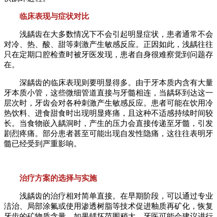
临床表现与症状对比
浅龋齿在大多数情况下不会引起明显症状，患者通常不会
对冷、热、酸、甜等刺激产生敏感反应。正因如此，浅龋往往
只在定期口腔检查时被牙医发现，患者自身很难察觉到问题存
在。
深龋齿的临床表现则要明显得多。由于牙本质内含有大量
牙本质小管，这些微细管道直接与牙髓相连，当龋坏到达这一
层次时，牙齿会对各种刺激产生敏感反应。患者可能在饮用冷
热饮料、进食甜食时出现明显疼痛，且这种不适感持续时间较
长。当食物嵌入龋洞时，产生的压力会直接传递至牙髓，引发
剧烈疼痛。部分患者甚至可能出现自发性隐痛，这往往表明牙
髓已经受到严重影响。
治疗方案的选择与实施
浅龋齿的治疗相对简单直接。在早期阶段，可以通过专业
洁治、局部涂氟或使用渗透树脂等技术促进釉质再矿化，恢复
牙齿的矿物质含量。如果龋坏范围稍大，牙医可能会建议进行