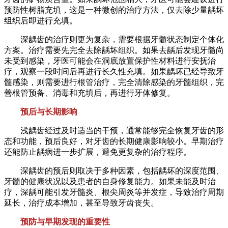
预防性树脂充填，这是一种微创的治疗方法，仅去除少量龋坏
组织后即进行充填。
深龋齿的治疗则更为复杂，需要根据牙髓状态制定个体化
方案。治疗需要先完全去除龋坏组织。如果去龋后发现牙髓尚
未受到感染，牙医可能会在洞底放置保护性材料进行安抚治
疗，观察一段时间后再进行长久性充填。如果龋坏已经导致牙
髓感染，则需要进行根管治疗，完全清除感染的牙髓组织，完
善根管预备、消毒和充填后，再进行牙体修复。
预后与长期影响
浅龋齿经过及时适当的干预，通常能够完全恢复牙齿的形
态和功能，预后良好，对牙齿的长期健康影响较小。早期治疗
还能防止龋病进一步扩展，避免更复杂的治疗程序。
深龋齿的预后则取决于多种因素，包括龋坏的深度范围、
牙髓的健康状况以及患者的自身修复能力。如果未能及时治
疗，深龋可能引发牙髓炎、根尖周炎等并发症，导致治疗周期
延长，治疗成本增加，甚至导致牙齿丧失。
预防与早期发现的重要性