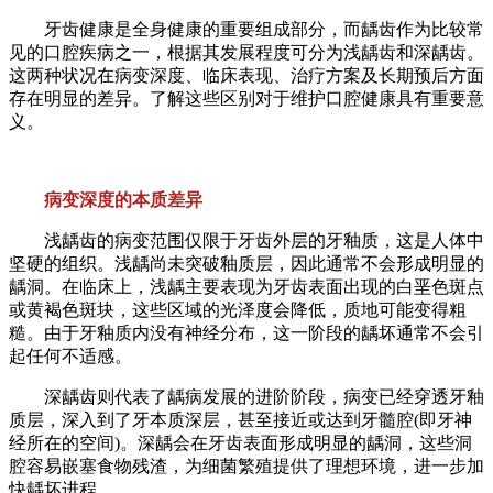
牙齿健康是全身健康的重要组成部分，而龋齿作为比较常
见的口腔疾病之一，根据其发展程度可分为浅龋齿和深龋齿。
这两种状况在病变深度、临床表现、治疗方案及长期预后方面
存在明显的差异。了解这些区别对于维护口腔健康具有重要意
义。
病变深度的本质差异
浅龋齿的病变范围仅限于牙齿外层的牙釉质，这是人体中
坚硬的组织。浅龋尚未突破釉质层，因此通常不会形成明显的
龋洞。在临床上，浅龋主要表现为牙齿表面出现的白垩色斑点
或黄褐色斑块，这些区域的光泽度会降低，质地可能变得粗
糙。由于牙釉质内没有神经分布，这一阶段的龋坏通常不会引
起任何不适感。
深龋齿则代表了龋病发展的进阶阶段，病变已经穿透牙釉
质层，深入到了牙本质深层，甚至接近或达到牙髓腔(即牙神
经所在的空间)。深龋会在牙齿表面形成明显的龋洞，这些洞
腔容易嵌塞食物残渣，为细菌繁殖提供了理想环境，进一步加
快龋坏进程。