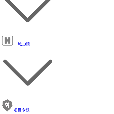
一城13院
项目专题