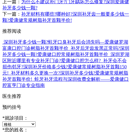
上一篇：
为什么不建议补门牙?门牙龋坏怎么修复?深圳爱康健
补牙多少钱一颗?
下一篇：
补牙材料有哪些?哪种好?深圳补牙齿一般要多少钱一
颗?爱康健常规树脂补牙首颗半价!
推荐阅读
深圳补牙多少钱一颗?蛀牙口臭补牙后会消失吗—爱康健罗湖
富康口腔门诊树脂补牙首颗半价
补牙后牙齿发黑正常吗?深圳
补牙多少钱一颗?爱康健口腔常规树脂补牙首颗半价
深圳罗湖
区附近哪里有专业补牙门诊?爱康健口腔怎么样?
补牙会不会
损伤邻牙?深圳补牙价格多少钱?爱康健常规树脂补牙首颗150
元!
补牙材料多久更换一次?深圳补牙多少钱?爱康健常规树脂
补牙首颗半价!
蛀牙补牙流程与深圳收费全解析——爱康健口
腔富亨门诊专业指南
医生推荐
预约挂号
*
就診項目：
*
您的姓名：