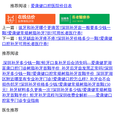
推荐阅读：
爱康健口腔医院价目表
在线估价
長者醫療券
點擊獲取詳情
点击了解详情
上一篇：
拔牙和补牙哪个更痛苦?深圳补牙齿一般要多少钱一
颗?爱康健常规树脂补牙7折!可用长者医疗券!
下一篇：
蛀牙龋齿补牙疼不疼?深圳补牙价格多少一颗?爱康健
口腔补牙可用长者医疗券!
推荐阅读
深圳补牙多少钱一颗?蛀牙口臭补牙后会消失吗—爱康健罗湖
富康口腔门诊树脂补牙首颗半价
补牙后牙齿发黑正常吗?深圳
补牙多少钱一颗?爱康健口腔常规树脂补牙首颗半价
深圳罗湖
区附近哪里有专业补牙门诊?爱康健口腔怎么样?
补牙会不会
损伤邻牙?深圳补牙价格多少钱?爱康健常规树脂补牙首颗150
元!
补牙材料多久更换一次?深圳补牙多少钱?爱康健常规树脂
补牙首颗半价!
蛀牙补牙流程与深圳收费全解析——爱康健口
腔富亨门诊专业指南
医生推荐