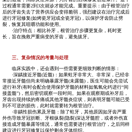
过程通常需要2到3次就诊才能完成。重要提示：由于根管治疗
后的牙齿失去了营养供应会变得脆弱，强烈建议在治疗完成后
进行牙冠修复(如烤瓷牙冠或全瓷牙冠)，以保护牙齿防止劈
裂，恢复其咀嚼功能和使用。
·治疗特点：相比补牙，根管治疗步骤更复杂，耗时更
长，旨在挽救严重病变的牙齿，避免拔牙。
三、复杂情况的考量与处理
临床实践中，还会遇到一些需要更细致判断的情形：
·深龋接近牙髓(近髓)：如果蛀牙非常大、非常深，已经非
常接近牙髓但尚未明确暴露牙髓(未露髓)，医生可能会先尝试
进行补牙(有时会配合使用保护牙髓的材料如氢氧化钙进行“间
接盖髓”)，然后密切观察一段时间。如果在观察期或补牙后，
牙齿出现持续的疼痛或其他牙髓炎症状，则表明牙髓可能已受
到不可逆的损伤，此时就需要转为根管治疗。
·非龋性损伤累及牙髓：除了蛀牙，其他原因如牙齿严重
外伤导致牙冠折断、牙根纵裂(隐裂)深达牙髓腔，或者外伤直
接造成牙髓暴露等情况，通常也需要进行根管治疗，之后同样
建议进行牙冠修复以保护剩余牙体组织。