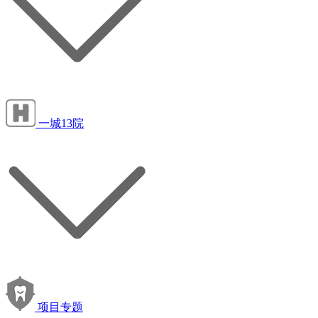
一城13院
项目专题