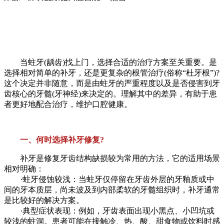
当蛀牙(龋齿)找上门，选择合适的治疗方案至关重要。是
选择相对简单的补牙，还是更复杂的根管治疗(俗称“杜牙根”)?
这个决定并非随意，而是由蛀牙的严重程度以及是否侵害到牙
齿核心的牙髓(牙神经)来决定的。理解其中的差异，有助于患
者更好地配合治疗，维护口腔健康。
一、何时选择补牙修复?
补牙是修复牙齿结构缺损较为常用的方法，它的适用场景
相对明确：
·蛀牙侵蚀较浅：当蛀牙仅停留在牙齿外层的牙釉质或中
间的牙本质层，尚未波及到内部柔软的牙髓组织时，补牙通常
是比较好的解决方案。
·典型症状表现：例如，牙齿表面出现小黑点、小凹坑或
较浅的蛀洞。患者可能在接触冷、热、酸、甜食物或饮料时感