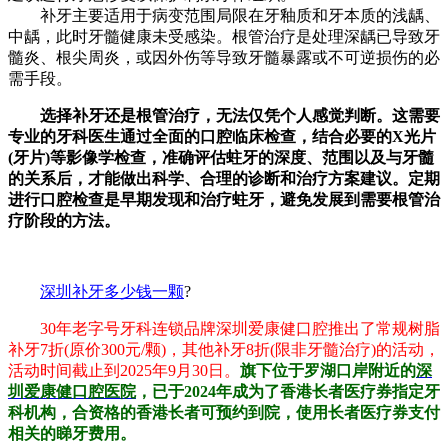
补牙主要适用于病变范围局限在牙釉质和牙本质的浅龋、
中龋，此时牙髓健康未受感染。根管治疗是处理深龋已导致牙
髓炎、根尖周炎，或因外伤等导致牙髓暴露或不可逆损伤的必
需手段。
选择补牙还是根管治疗，无法仅凭个人感觉判断。这需要
专业的牙科医生通过全面的口腔临床检查，结合必要的X光片
(牙片)等影像学检查，准确评估蛀牙的深度、范围以及与牙髓
的关系后，才能做出科学、合理的诊断和治疗方案建议。定期
进行口腔检查是早期发现和治疗蛀牙，避免发展到需要根管治
疗阶段的方法。
深圳补牙多少钱一颗
?
30年老字号牙科连锁品牌深圳爱康健口腔推出了常规树脂
补牙7折(原价300元/颗)，其他补牙8折(限非牙髓治疗)的活动，
活动时间截止到2025年9月30日。
旗下位于罗湖口岸附近的
深
圳爱康健口腔医院
，已于2024年成为了香港长者医疗券指定牙
科机构，合资格的香港长者可预约到院，使用长者医疗券支付
相关的睇牙费用。