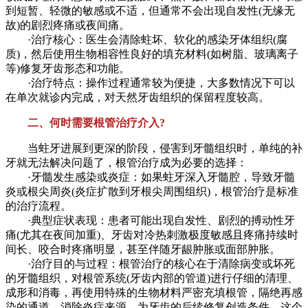
到短暂、轻微的敏感或不适，但通常不会出现自发性(无缘无
故)的剧烈疼痛或夜间痛。
·治疗核心：医生会清除蛀坏、软化的感染牙体组织(腐
质)，然后使用生物相容性良好的填充材料(如树脂、玻璃离子
等)修复牙齿形态和功能。
·治疗特点：操作过程通常较为便捷，大多数情况下可以
在单次就诊内完成，对天然牙齿组织的保留程度较高。
二、何时需要根管治疗介入?
当蛀牙进展到更深的阶段，侵害到牙髓组织时，单纯的补
牙就无法解决问题了，根管治疗成为必要的选择：
·牙髓发生感染或炎症：如果蛀牙深入牙髓腔，导致牙髓
炎或根尖周炎(炎症扩散到牙根尖周围组织)，根管治疗是标准
的治疗流程。
·典型症状表现：患者可能出现自发性、剧烈的搏动性牙
痛(尤其在夜间加重)、牙齿对冷热刺激极度敏感且疼痛持续时
间长、咬合时疼痛明显，甚至伴随牙龈肿胀或面部肿胀。
·治疗目的与过程：根管治疗的核心在于清除病变或坏死
的牙髓组织，对根管系统(牙齿内部的管道)进行仔细的清理、
成形和消毒，再使用特殊的生物材料严密充填根管，隔绝再感
染的通道，消除炎症来源，为牙齿的后续修复创造条件。这个