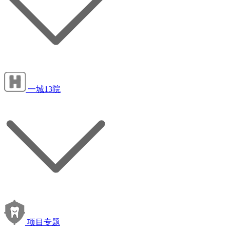
一城13院
项目专题