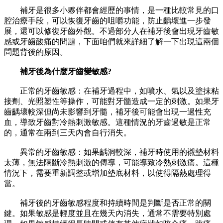
補牙是很多小夥伴都會經歷的事情，是一種比較常見的口
腔治療手段，可以恢復牙齒的咀嚼功能，防止齲壞進一步發
展，還可以修復牙齒外觀。不過部分人在補牙後會出現牙齒敏
感或牙齒酸痛的問題，下面咱們就來詳細了解一下出現這兩個
問題背後的原因。
補牙後為什麼牙齒變敏感?
正常的牙齒敏感：在補牙過程中，如噴水、氣以及塗抹粘
接劑、光照塑性等操作，可能對牙髓造成一定的刺激。如果牙
齒齲壞較深但尚未影響到牙髓，補牙後可能會出現一過性充
血，導致牙齒對冷熱刺激敏感。這種情況的牙齒過敏是正常
的，通常在兩到三天內會自行消失。
異常的牙齒敏感：如果齲洞較深，補牙時使用的襯墊材料
太薄，無法隔斷冷熱刺激的傳導，可能導致冷熱刺激痛。這種
情況下，需要重新調整或增加墊底材料，以使得隔熱處理得
當。
補牙後的牙齒敏感程度和持續時間是判斷是否正常的關
鍵。如果敏感是輕度並且在幾天內消失，通常不需要特別處