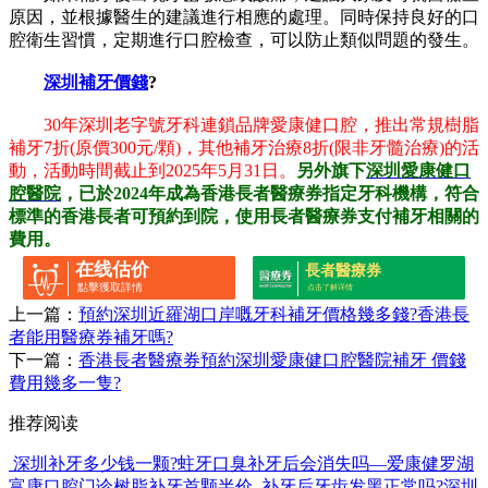
原因，並根據醫生的建議進行相應的處理。同時保持良好的口
腔衛生習慣，定期進行口腔檢查，可以防止類似問題的發生。
深圳補牙價錢
?
30年深圳老字號牙科連鎖品牌愛康健口腔，推出常規樹脂
補牙7折(原價300元/顆)，其他補牙治療8折(限非牙髓治療)的活
動，活動時間截止到2025年5月31日。
另外旗下
深圳愛康健口
腔醫院
，已於2024年成為香港長者醫療券指定牙科機構，符合
標準的香港長者可預約到院，使用長者醫療券支付補牙相關的
費用。
在线估价
長者醫療券
點擊獲取詳情
点击了解详情
上一篇：
預約深圳近羅湖口岸嘅牙科補牙價格幾多錢?香港長
者能用醫療券補牙嗎?
下一篇：
香港長者醫療券預約深圳愛康健口腔醫院補牙 價錢
費用幾多一隻?
推荐阅读
深圳补牙多少钱一颗?蛀牙口臭补牙后会消失吗—爱康健罗湖
富康口腔门诊树脂补牙首颗半价
补牙后牙齿发黑正常吗?深圳