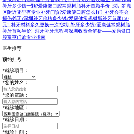
补牙多少钱一颗?爱康健口腔常规树脂补牙首颗半价
深圳罗湖
区附近哪里有专业补牙门诊?爱康健口腔怎么样?
补牙会不会
损伤邻牙?深圳补牙价格多少钱?爱康健常规树脂补牙首颗150
元!
补牙材料多久更换一次?深圳补牙多少钱?爱康健常规树脂
补牙首颗半价!
蛀牙补牙流程与深圳收费全解析——爱康健口
腔富亨门诊专业指南
医生推荐
预约挂号
*
就診項目：
*
您的姓名：
*
您的電話：
*
就診地區：
*
就診日期：
*
就診时间：