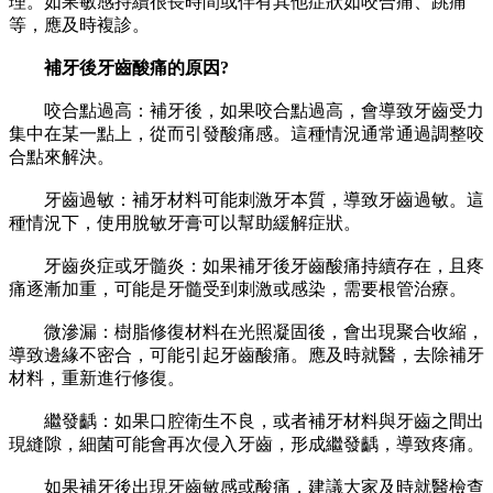
理。如果敏感持續很長時間或伴有其他症狀如咬合痛、跳痛
等，應及時複診。
補牙後牙齒酸痛的原因?
咬合點過高：補牙後，如果咬合點過高，會導致牙齒受力
集中在某一點上，從而引發酸痛感。這種情況通常通過調整咬
合點來解決。
牙齒過敏：補牙材料可能刺激牙本質，導致牙齒過敏。這
種情況下，使用脫敏牙膏可以幫助緩解症狀。
牙齒炎症或牙髓炎：如果補牙後牙齒酸痛持續存在，且疼
痛逐漸加重，可能是牙髓受到刺激或感染，需要根管治療。
微滲漏：樹脂修復材料在光照凝固後，會出現聚合收縮，
導致邊緣不密合，可能引起牙齒酸痛。應及時就醫，去除補牙
材料，重新進行修復。
繼發齲：如果口腔衛生不良，或者補牙材料與牙齒之間出
現縫隙，細菌可能會再次侵入牙齒，形成繼發齲，導致疼痛。
如果補牙後出現牙齒敏感或酸痛，建議大家及時就醫檢查