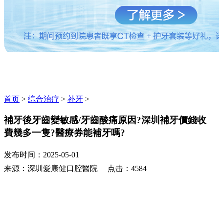
首页
>
综合治疗
>
补牙
>
補牙後牙齒變敏感/牙齒酸痛原因?深圳補牙價錢收
費幾多一隻?醫療券能補牙嗎?
发布时间：2025-05-01
来源：深圳愛康健口腔醫院 点击：4584