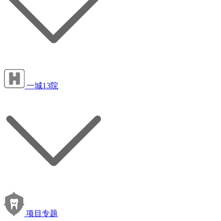
一城13院
项目专题