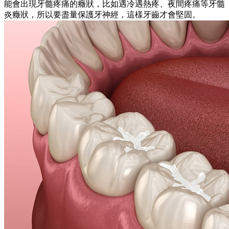
能會出現牙髓疼痛的癥狀，比如遇冷遇熱疼、夜間疼痛等牙髓
炎癥狀，所以要盡量保護牙神經，這樣牙齒才會堅固。