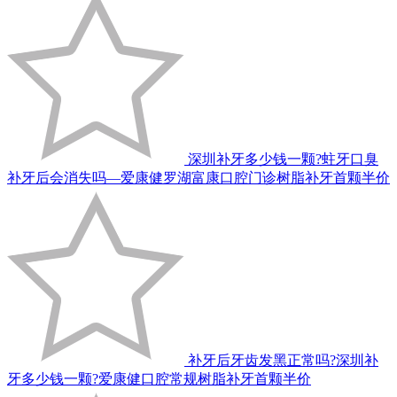
深圳补牙多少钱一颗?蛀牙口臭
补牙后会消失吗—爱康健罗湖富康口腔门诊树脂补牙首颗半价
补牙后牙齿发黑正常吗?深圳补
牙多少钱一颗?爱康健口腔常规树脂补牙首颗半价