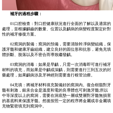
補牙的過程步驟：
01口腔檢查：對口腔健康狀況進行全面的了解以及適當的
處理，並根據齲齒的數量、位置以及齲病的病變程度製定針對
性的補牙修復方案。
02窩洞的製備：窩洞的預備，需要清除幹凈病變組織，保
護牙髓和健康牙齒組織，建立良好的固位形和抗形，避免充填
體折斷、脫落以及不密合而導致繼發齲。
03窩洞的消毒：如果是早齲，只需一次消毒即可進行補牙
材料的填充，而如果是中齲或深齲，則需要進行三到五次的封
藥處理，如果齲病涉及牙神經則需要進行根管治療。
04充填：將補牙材料填充製備好的窩洞內。復合樹脂對牙
髓有刺激，銀汞合金是溫度和電的良導體也可刺激牙髓;所以
中等深度以上的窩洞，需要在洞底墊一層或雙層對牙髓無損害
的基底料來保護牙髓。然後按照一定的程序將金屬或非金屬填
充物緊密填充到窩洞中。