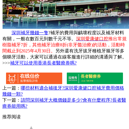
深圳補牙幾錢一隻
?補牙的費用與齲壞程度以及補牙材料
有關，一般在數百元到數千元不等。
深圳愛康健口腔
推出常規
樹脂補牙7折，其他補牙治療8折(非牙髓治療)的活動，活動時
間截止到2025年4月30日。
另外還有洗牙拔牙種植牙箍牙等多
個睇牙活動，大家可以通過在線客服進行詳細的溝通與了解。
>>>
補牙可以使用香港長者醫療券嗎?
在线估价
長者醫療券
點擊獲取詳情
点击了解详情
上一篇：
哪些材料適合補後牙?深圳愛康健口腔補牙費用價格
幾錢一顆?
下一篇：
請問深圳補牙大概價錢是多少?會有什麼程序?長者醫
療券能用嗎?
推荐阅读