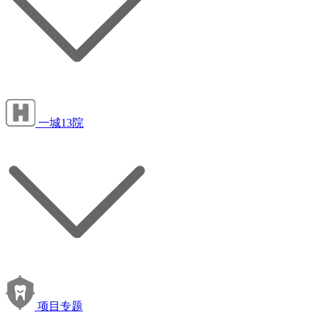
一城13院
项目专题