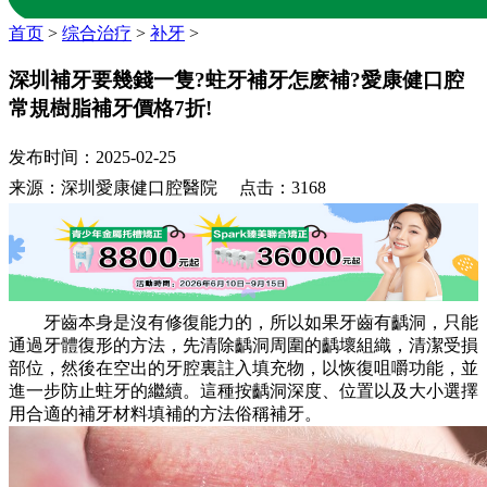
首页
>
综合治疗
>
补牙
>
深圳補牙要幾錢一隻?蛀牙補牙怎麽補?愛康健口腔
常規樹脂補牙價格7折!
发布时间：2025-02-25
来源：深圳愛康健口腔醫院 点击：3168
牙齒本身是沒有修復能力的，所以如果牙齒有齲洞，只能
通過牙體復形的方法，先清除齲洞周圍的齲壞組織，清潔受損
部位，然後在空出的牙腔裏註入填充物，以恢復咀嚼功能，並
進一步防止蛀牙的繼續。這種按齲洞深度、位置以及大小選擇
用合適的補牙材料填補的方法俗稱補牙。