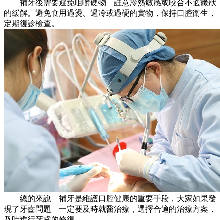
補牙後需要避免咀嚼硬物，註意冷熱敏感或咬合不適癥狀
的緩解。避免食用過燙、過冷或過硬的實物，保持口腔衛生，
定期復診檢查。
總的來說，補牙是維護口腔健康的重要手段，大家如果發
現了牙齒問題，一定要及時就醫治療，選擇合適的治療方案，
及時進行牙齒的修復。