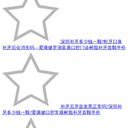
深圳补牙多少钱一颗?蛀牙口臭
补牙后会消失吗—爱康健罗湖富康口腔门诊树脂补牙首颗半价
补牙后牙齿发黑正常吗?深圳补
牙多少钱一颗?爱康健口腔常规树脂补牙首颗半价