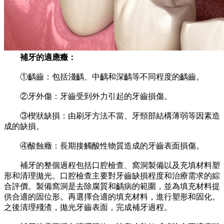
補牙的適應癥：
①齲齒：包括淺齲、中齲和深齲等不同程度的齲齒。
②牙外傷：牙齒受到外力引起的牙齒損傷。
③楔狀缺損：由刷牙方法不當、牙頸部結構薄弱等因素造
成的缺損。
④酸蝕癥：長期接觸酸性物質造成的牙齒表面損傷。
補牙的整個過程包括口腔檢查、窩洞製備以及充填材料塑
形和清理拋光。口腔檢查主要對牙齒缺損程度和治療需求的綜
合評價。製備窩洞是去除腐質和齲病的範圍，並為填充材料提
供合適的固位形。再選擇合適的填充材料，進行塑形和固化。
之後清理殘渣，拋光牙齒表面，完成補牙過程。