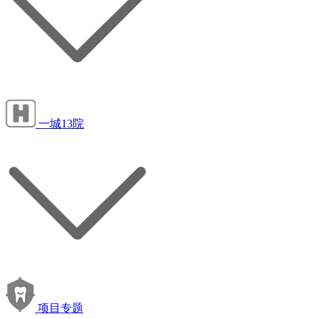
一城13院
项目专题