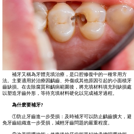
補牙又稱為牙體充填治療，是口腔修復中的一種常用方
法。主要適用於治療因齲齒、外傷或其他原因引起的小面積牙
齒缺損。在去除腐質和齲病範圍後，將充填材料填充到缺損處
以塑造牙齒外形，等待充填材料硬化以完成補牙過程。
為什麽要補牙?
①防止牙齒進一步受損：及時補牙可以防止齲齒擴大，避
免牙齒組織進一步受損，減輕牙齒問題的嚴重程度。