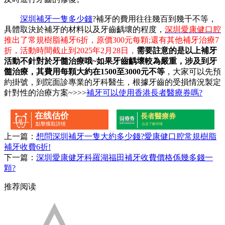
深圳補牙一隻多少錢
?補牙的費用往往幾百到幾千不等，
具體取決於補牙的材料以及牙齒齲壞的程度，
深圳愛康健口腔
推出了常規樹脂補牙6折，原價300元每顆;還有其他補牙治療7
折，活動時間截止到2025年2月28日，
需要註意的是以上補牙
活動不針對於牙髓治療哦~如果牙齒齲壞較為嚴重，涉及到牙
髓治療，其費用每顆大約在1500至3000元不等
，大家可以先預
約掛號，到院面診專業的牙科醫生，根據牙齒的受損情況製定
針對性的治療方案~>>>
補牙可以使用香港長者醫療券嗎?
在线估价
長者醫療券
點擊獲取詳情
点击了解详情
上一篇：
想問深圳補牙一隻大約多少錢?愛康健口腔常規樹脂
補牙收費6折!
下一篇：
深圳愛康健牙科羅湖福田補牙收費價格係幾多錢一
顆?
推荐阅读