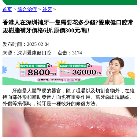
首页
>
综合治疗
>
补牙
>
香港人在深圳補牙一隻需要花多少錢?愛康健口腔常
規樹脂補牙價格6折,原價300元/顆!
发布时间：2025-02-04
来源：深圳愛康健口腔 点击：3174
牙齒是人體堅硬的器官，除了咀嚼以及切割食物外，在維
持面部外形和輔助發音方面也有重要作用。當牙齒出現齲齒、
外傷等損傷時，補牙是一種較好的修復方法。