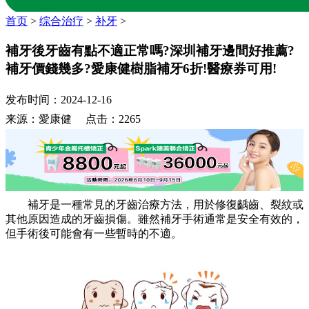
首页
>
综合治疗
>
补牙
>
補牙後牙齒有點不適正常嗎?深圳補牙邊間好推薦?
補牙價錢幾多?愛康健樹脂補牙6折!醫療券可用!
发布时间：2024-12-16
来源：愛康健 点击：2265
補牙是一種常見的牙齒治療方法，用於修復齲齒、裂紋或
其他原因造成的牙齒損傷。雖然補牙手術通常是安全有效的，
但手術後可能會有一些暫時的不適。