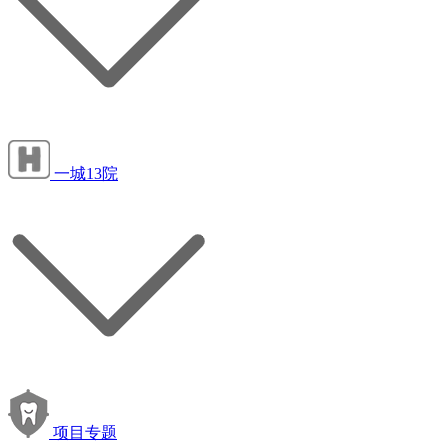
一城13院
项目专题