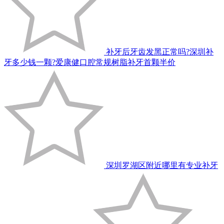
补牙后牙齿发黑正常吗?深圳补
牙多少钱一颗?爱康健口腔常规树脂补牙首颗半价
深圳罗湖区附近哪里有专业补牙