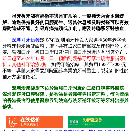
補牙後牙齒有輕微不適是正常的，一般幾天內會逐漸緩
解。通過保持良好的口腔衛生、適當休息和及時就醫可以有效
應對這些不適。如果疼痛持續或加劇，應及時聯系牙醫檢查。
深圳補牙價錢
幾多?在深圳補牙推薦大家選擇30年老字號
牙科連鎖愛康健齒科，旗下共有12家口腔醫院及連鎖門診，在
深圳羅湖口岸、福田口岸以及深圳灣口岸附近均有門店分布，
即日起至2024年12月31日，預約到院補牙可享常規樹脂補牙6
折，其他補牙治療7折，
如需牙髓治療，其費用1500至3000元
不等，具體大家需要到院面診專業的牙科醫生，製定針對性的
補牙方案後確定。
深圳愛康健旗下位於羅湖口岸附近的二級口腔專科醫院-
深圳愛康健口腔醫院
，是香港長者醫療券指定牙科，符合標準
的香港長者可使用醫療券到院進行洗牙補牙拔牙等牙科治療與
修復。
在线估价
長者醫療券
點擊獲取詳情
点击了解详情