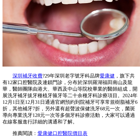
深圳補牙收費
?29年深圳老字號牙科品牌
愛康健
，旗下共
有12家口腔醫院及連鎖門診，分布於深圳羅湖福田南山及龍
華，醫師團隊由港大、華西及中山等院校畢業的醫師組成，開
展洗牙補牙拔牙種植牙箍牙等二十余種牙科診療項目。2024年
12月1日至12月31日通過官網預約到院補牙可享常規樹脂補牙6
折，其他補牙7折，另外還有超聲波保健洗牙68元一次，菌斑
導向專業洗牙128元一次等多個牙科診療活動，大家可以通過
在線客服進行詳細的溝通和了解。
推薦閱讀：
愛康健口腔醫院價目表