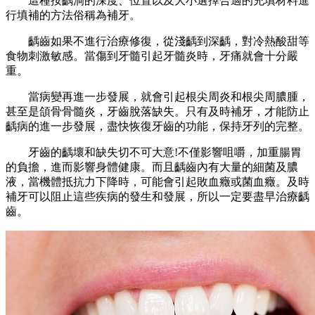
這種按齲洞的深度、位置以及大小選擇合適的充填材料進
行填補的方法俗稱為補牙。
齲齒如果不進行治療修復，從淺齲到深齲，對冷熱酸甜等
食物刺激敏感。當傷到牙髓引起牙髓炎時，牙痛就會十分嚴
重。
當病變再進一步發展，就會引起根尖周炎和根尖周膿腫，
甚至是頜骨骨髓炎，牙齒脫落缺失。只有及時補牙，才能防止
齲病的進一步發展，盡快恢復牙齒的功能，保持牙列的完整。
牙齒的齲壞和缺失切不可大意!不僅影響咀嚼，加重腸胃
的負擔，進而影響身體健康。而且齲齒內有大量的細菌及膿
液，當機體抵抗力下降時，可能會引起敗血癥或菌血癥。及時
補牙可以阻止這些疾病的發生和發展，所以一定要盡早治療齲
齒。