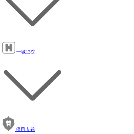
一城13院
项目专题