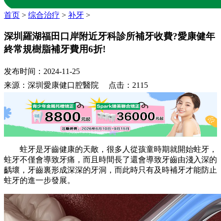
首页
>
综合治疗
>
补牙
>
深圳羅湖福田口岸附近牙科診所補牙收費?愛康健年
終常規樹脂補牙費用6折!
发布时间：2024-11-25
来源：深圳愛康健口腔醫院 点击：2115
蛀牙是牙齒健康的天敵，很多人從孩童時期就開始蛀牙，
蛀牙不僅會導致牙痛，而且時間長了還會導致牙齒由淺入深的
齲壞，牙齒裏形成深深的牙洞，而此時只有及時補牙才能防止
蛀牙的進一步發展。