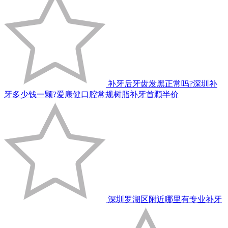
补牙后牙齿发黑正常吗?深圳补
牙多少钱一颗?爱康健口腔常规树脂补牙首颗半价
深圳罗湖区附近哪里有专业补牙