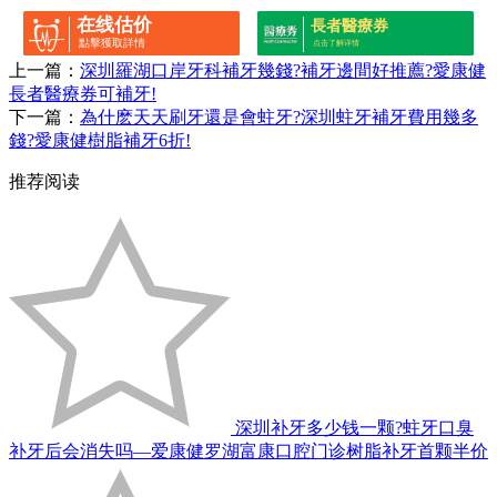
在线估价
長者醫療券
點擊獲取詳情
点击了解详情
上一篇：
深圳羅湖口岸牙科補牙幾錢?補牙邊間好推薦?愛康健
長者醫療券可補牙!
下一篇：
為什麽天天刷牙還是會蛀牙?深圳蛀牙補牙費用幾多
錢?愛康健樹脂補牙6折!
推荐阅读
深圳补牙多少钱一颗?蛀牙口臭
补牙后会消失吗—爱康健罗湖富康口腔门诊树脂补牙首颗半价