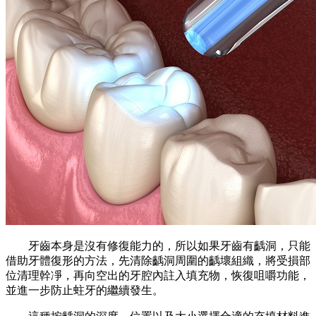
牙齒本身是沒有修復能力的，所以如果牙齒有齲洞，只能
借助牙體復形的方法，先清除齲洞周圍的齲壞組織，將受損部
位清理幹凈，再向空出的牙腔內註入填充物，恢復咀嚼功能，
並進一步防止蛀牙的繼續發生。