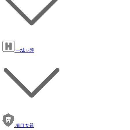
一城13院
项目专题