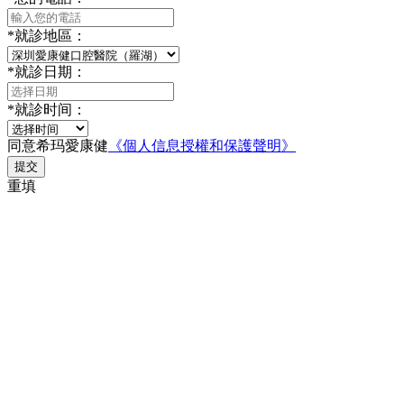
*
就診地區：
*
就診日期：
*
就診时间：
同意希玛愛康健
《個人信息授權和保護聲明》
提交
重填