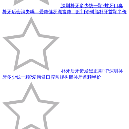
深圳补牙多少钱一颗?蛀牙口臭
补牙后会消失吗—爱康健罗湖富康口腔门诊树脂补牙首颗半价
补牙后牙齿发黑正常吗?深圳补
牙多少钱一颗?爱康健口腔常规树脂补牙首颗半价