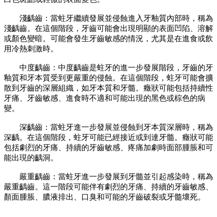
淺齲齒：當蛀牙繼續發展並侵蝕進入牙釉質內部時，稱為
淺齲齒。在這個階段，牙齒可能會出現明顯的表面凹陷、溶解
或顏色變暗。可能會發生牙齒敏感的情況，尤其是在進食或飲
用冷熱刺激時。
中度齲齒：中度齲齒是蛀牙的進一步發展階段，牙齒的牙
釉質和牙本質受到更嚴重的侵蝕。在這個階段，蛀牙可能會擴
散到牙齒的深層組織，如牙本質和牙髓。癥狀可能包括持續性
牙痛、牙齒敏感、進食時不適和可能出現的黑色或棕色的病
變。
深齲齒：當蛀牙進一步發展並侵蝕到牙本質深層時，稱為
深齲。在這個階段，蛀牙可能已經接近或到達牙髓。癥狀可能
包括劇烈的牙痛、持續的牙齒敏感、疼痛加劇時面部腫脹和可
能出現的齲洞。
嚴重齲齒：當蛀牙進一步發展到牙髓並引起感染時，稱為
嚴重齲齒。這一階段可能伴有劇烈的牙痛、持續的牙齒敏感、
顏面腫脹、膿液排出、口臭和可能的牙齒破裂或牙髓壞死。