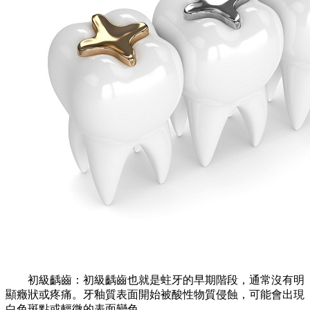
初級齲齒：初級齲齒也就是蛀牙的早期階段，通常沒有明
顯癥狀或疼痛。牙釉質表面開始被酸性物質侵蝕，可能會出現
白色斑點或輕微的表面變色。