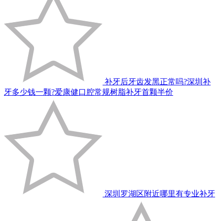
补牙后牙齿发黑正常吗?深圳补
牙多少钱一颗?爱康健口腔常规树脂补牙首颗半价
深圳罗湖区附近哪里有专业补牙