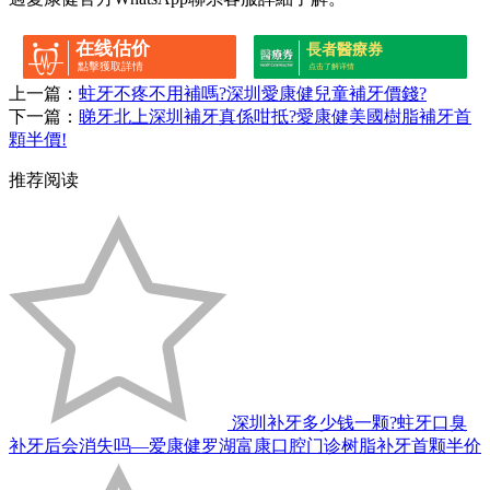
在线估价
長者醫療券
點擊獲取詳情
点击了解详情
上一篇：
蛀牙不疼不用補嗎?深圳愛康健兒童補牙價錢?
下一篇：
睇牙北上深圳補牙真係咁抵?愛康健美國樹脂補牙首
顆半價!
推荐阅读
深圳补牙多少钱一颗?蛀牙口臭
补牙后会消失吗—爱康健罗湖富康口腔门诊树脂补牙首颗半价