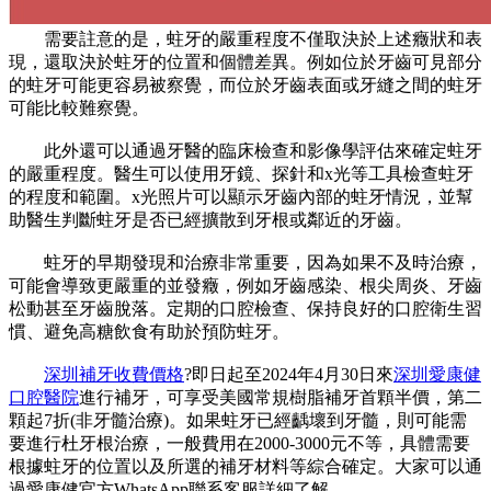
需要註意的是，蛀牙的嚴重程度不僅取決於上述癥狀和表
現，還取決於蛀牙的位置和個體差異。例如位於牙齒可見部分
的蛀牙可能更容易被察覺，而位於牙齒表面或牙縫之間的蛀牙
可能比較難察覺。
此外還可以通過牙醫的臨床檢查和影像學評估來確定蛀牙
的嚴重程度。醫生可以使用牙鏡、探針和x光等工具檢查蛀牙
的程度和範圍。x光照片可以顯示牙齒內部的蛀牙情況，並幫
助醫生判斷蛀牙是否已經擴散到牙根或鄰近的牙齒。
蛀牙的早期發現和治療非常重要，因為如果不及時治療，
可能會導致更嚴重的並發癥，例如牙齒感染、根尖周炎、牙齒
松動甚至牙齒脫落。定期的口腔檢查、保持良好的口腔衛生習
慣、避免高糖飲食有助於預防蛀牙。
深圳補牙收費價格
?即日起至2024年4月30日來
深圳愛康健
口腔醫院
進行補牙，可享受美國常規樹脂補牙首顆半價，第二
顆起7折(非牙髓治療)。如果蛀牙已經齲壞到牙髓，則可能需
要進行杜牙根治療，一般費用在2000-3000元不等，具體需要
根據蛀牙的位置以及所選的補牙材料等綜合確定。大家可以通
過愛康健官方WhatsApp聯系客服詳細了解。