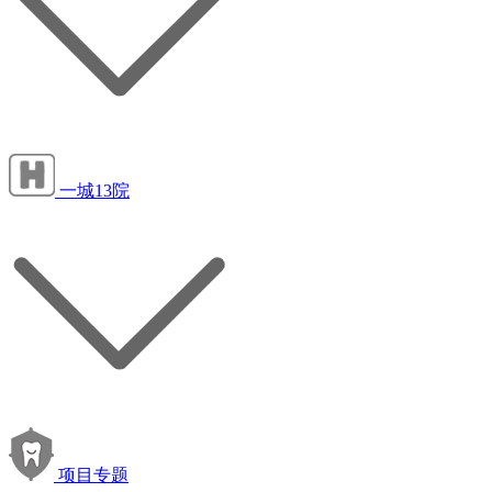
一城13院
项目专题