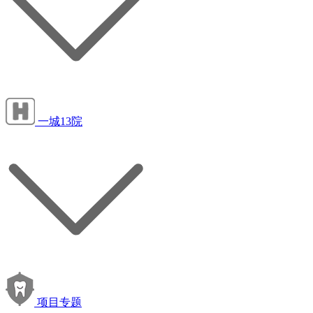
一城13院
项目专题