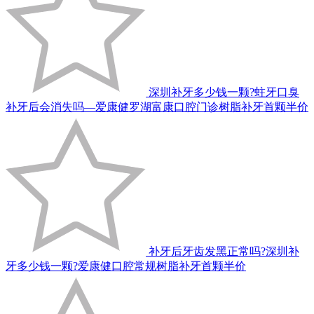
深圳补牙多少钱一颗?蛀牙口臭
补牙后会消失吗—爱康健罗湖富康口腔门诊树脂补牙首颗半价
补牙后牙齿发黑正常吗?深圳补
牙多少钱一颗?爱康健口腔常规树脂补牙首颗半价