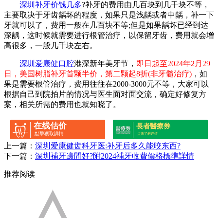
深圳补牙价钱几多
?补牙的费用由几百块到几千块不等，
主要取决于牙齿龋坏的程度，如果只是浅龋或者中龋，补一下
牙就可以了，费用一般在几百块不等;但是如果龋坏已经到达
深龋，这时候就需要进行根管治疗，以保留牙齿，费用就会增
高很多，一般几千块左右。
深圳爱康健口腔
港深新年美牙节，
即日起至2024年2月29
日，美国树脂补牙首颗半价，第二颗起8折(非牙髓治疗)
，如
果是需要根管治疗，费用往往在2000-3000元不等，大家可以
根据自己到院拍片的情况与医生面对面交流，确定好修复方
案，相关所需的费用也就知晓了。
在线估价
長者醫療券
點擊獲取詳情
点击了解详情
上一篇：
深圳爱康健齿科牙医:补牙后多久能咬东西?
下一篇：
深圳補牙邊間好?附2024補牙收費價格標準詳情
推荐阅读