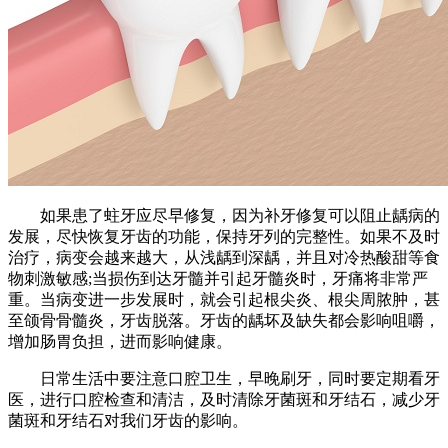
如果患了蛀牙应尽早修复，因为补牙修复可以阻止龋病的
发展，尽快恢复牙齿的功能，保持牙列的完整性。如果不及时
治疗，病变会越来越大，从浅龋到深龋，并且对冷热酸甜等食
物刺激敏感;当损伤到达牙髓并引起牙髓炎时，牙痛将非常严
重。当病变进一步发展时，就会引起根尖炎、根尖周脓肿，甚
至颌骨骨髓炎，牙齿脱落。牙齿的龋坏及缺失都会影响咀嚼，
增加肠胃负担，进而影响健康。
日常生活中要注意口腔卫生，早晚刷牙，同时要定期看牙
医，进行口腔检查和清洁，及时清除牙菌斑和牙结石，减少牙
菌斑和牙结石对我们牙齿的影响。