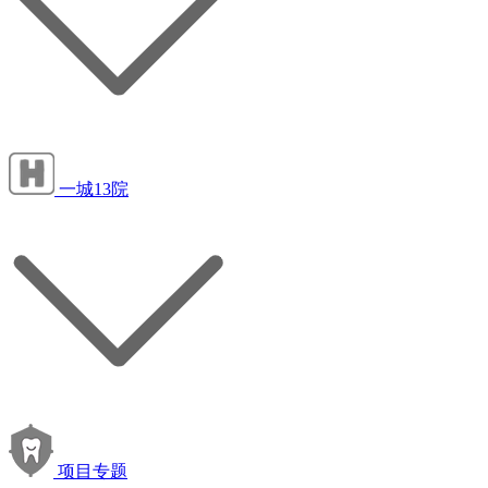
一城13院
项目专题