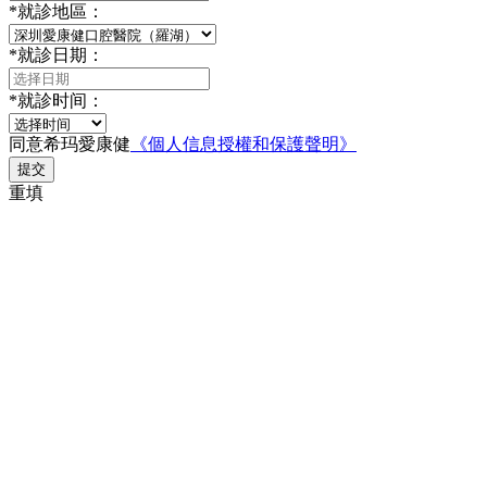
*
就診地區：
*
就診日期：
*
就診时间：
同意希玛愛康健
《個人信息授權和保護聲明》
提交
重填