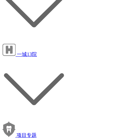
一城13院
项目专题