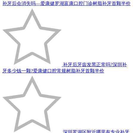
补牙后会消失吗—爱康健罗湖富康口腔门诊树脂补牙首颗半价
补牙后牙齿发黑正常吗?深圳补
牙多少钱一颗?爱康健口腔常规树脂补牙首颗半价
深圳罗湖区附近哪里有专业补牙