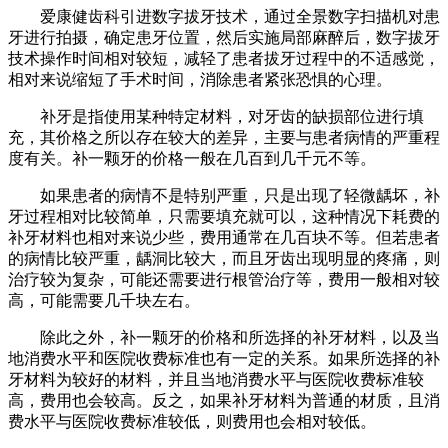
爱康健齿科引进数字拔牙技术，通过全景数字扫描机对患
牙进行拍摄，确定患牙位置，然后实施局部麻醉后，数字拔牙
技术操作时间相对较短，减轻了患者拔牙过程中的不适感觉，
相对来说缩短了手术时间，消除患者紧张恐惧的心理。
补牙是指使用某种特定材料，对牙齿的缺损部位进行填
充，其价格之所以存在较大的差异，主要与患者病情的严重程
度有关。补一颗牙的价格一般在几百到几千元不等。
如果患者的病情不是特别严重，只是出现了轻微龋坏，补
牙过程相对比较简单，只需要填充就可以，这种情况下耗费的
补牙材料也相对来说少些，费用通常在几百块不等。但若患者
的病情比较严重，龋洞比较大，而且牙齿出现明显的疼痛，则
治疗较为复杂，可能还需要进行根管治疗等，费用一般相对较
高，可能需要几千块左右。
除此之外，补一颗牙的价格和所选择的补牙材料，以及当
地消费水平和医院收费标准也有一定的关系。如果所选择的补
牙材料为较好的材料，并且当地消费水平与医院收费标准较
高，费用也会较高。反之，如果补牙材料为普通的材质，且消
费水平与医院收费标准较低，则费用也会相对较低。