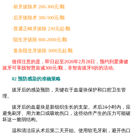
·前牙拔除术 200-300元/颗
·后牙拔除术 300-500元/颗
·普通正畸牙拔除 230元起/颗
·阻生牙拔除 800-2000元/颗
·复杂阻生牙拔除 3000元起/颗
值得注意的是，即日起至2026年2月28日，预约到爱康健
拔牙可享脱智慧齿减300元/颗，非智齿拔牙8折的活动。
02 预防感染的准确策略
拔牙后的感染预防，关键在于血凝块保护和口腔卫生管
理。
拔牙后的血凝块是新组织生长的支架。术后24小时内，应
避免刷牙、用力漱口或吸吮伤口，这些动作产生的压力可能破
坏这一脆弱结构。
温和清洁应从术后第二天开始。使用软毛牙刷，避开伤口