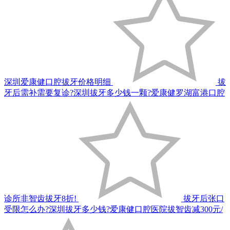
深圳爱康健口腔拔牙价格明细
拔
牙后需补需要复诊?深圳拔牙多少钱一颗?爱康健罗湖富港口腔
诊所非智齿拔牙8折!
拔牙后张口
受限怎么办?深圳拔牙多少钱?爱康健口腔医院拔智齿减300元/