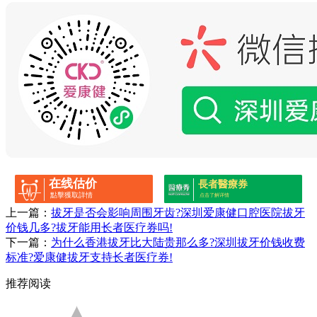
在线估价
長者醫療券
點擊獲取詳情
点击了解详情
上一篇：
拔牙是否会影响周围牙齿?深圳爱康健口腔医院拔牙
价钱几多?拔牙能用长者医疗券吗!
下一篇：
为什么香港拔牙比大陆贵那么多?深圳拔牙价钱收费
标准?爱康健拔牙支持长者医疗券!
推荐阅读