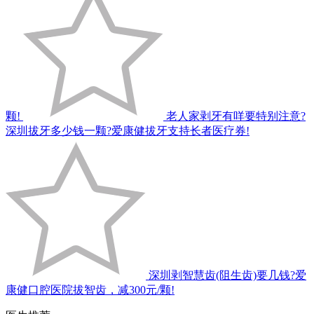
颗!
老人家剥牙有咩要特别注意?
深圳拔牙多少钱一颗?爱康健拔牙支持长者医疗券!
深圳剥智慧齿(阻生齿)要几钱?爱
康健口腔医院拔智齿，减300元/颗!