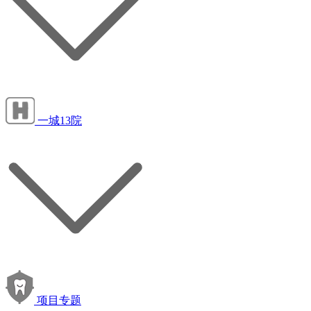
一城13院
项目专题