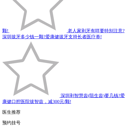
颗!
老人家剥牙有咩要特别注意?
深圳拔牙多少钱一颗?爱康健拔牙支持长者医疗券!
深圳剥智慧齿(阻生齿)要几钱?爱
康健口腔医院拔智齿，减300元/颗!
医生推荐
预约挂号