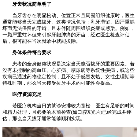
牙齿状况简单明了
当牙齿存在明显松动、位置正常且周围组织健康时，医生
通常能够当天完成拔牙。这类情况包括：乳牙滞留、因严重龋
坏而无法保留的牙齿，且未伴随周围组织炎症或感染。例如，
一颗严重蛀坏但未引起牙龈肿痛的牙齿，经过医生检查评估
后，很可能在当次就诊中就能拔除。
身体条件符合要求
患者的全身健康状况是决定当天能否拔牙的重要因素。若
没有未控制的高血压、心脏病、糖尿病等系统性疾病，或这些
疾病已通过药物稳定控制，且不处于感冒发热、女性生理期等
特殊时期，那么当天接受拔牙手术的可能性会提高。
医疗资源充足
若医疗机构当日的就诊安排较为宽松，医生有足够的时间
和精力处理，且必要的术前检查(如口腔X光片)已经完成并评
估，那么当天拔牙通常能够顺利实现。