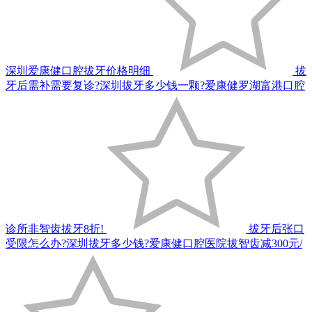
深圳爱康健口腔拔牙价格明细
拔
牙后需补需要复诊?深圳拔牙多少钱一颗?爱康健罗湖富港口腔
诊所非智齿拔牙8折!
拔牙后张口
受限怎么办?深圳拔牙多少钱?爱康健口腔医院拔智齿减300元/