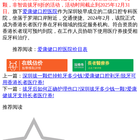
颗，非智齿拔牙8折的活动，活动时间截止到2025年12月31
日。
旗下
爱康健口腔医院
作为深圳较早成立的二级口腔专科医
院，坐落于罗湖口岸附近，交通便捷。2024年2月，该院正式
成为香港长者医疗券在牙科领域的指定服务机构。符合资质的
香港长者现可预约到院，在工作人员协助下使用医疗券接受相
应牙科治疗。
推荐阅读：
爱康健口腔医院价目表
在线估价
長者醫療券
點擊獲取詳情
点击了解详情
上一篇：
深圳拔一颗烂掉蛀牙多少钱?爱康健口腔剥牙/脱牙可
用香港长者医疗券!
下一篇：
拔牙后如何正确护理伤口?深圳拔牙多少钱一颗?爱康
健拔牙支持长者医疗券!
推荐阅读