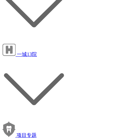
一城13院
项目专题