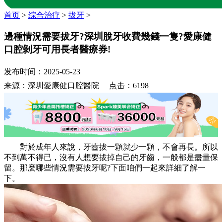
首页
>
综合治疗
>
拔牙
>
邊種情況需要拔牙?深圳脫牙收費幾錢一隻?愛康健
口腔剝牙可用長者醫療券!
发布时间：2025-05-23
来源：深圳愛康健口腔醫院 点击：6198
對於成年人來說，牙齒拔一顆就少一顆，不會再長。所以
不到萬不得已，沒有人想要拔掉自己的牙齒，一般都是盡量保
留。那麽哪些情況需要拔牙呢?下面咱們一起來詳細了解一
下。