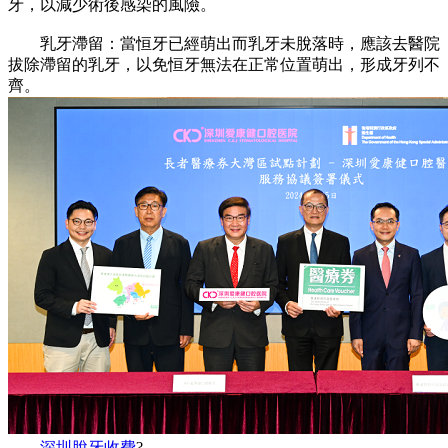
牙，以減少術後感染的風險。
乳牙滯留：當恒牙已經萌出而乳牙未脫落時，應該去醫院
拔除滯留的乳牙，以免恒牙無法在正常位置萌出，形成牙列不
齊。
深圳脫牙收費
?