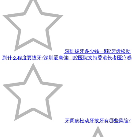
深圳拔牙多少钱一颗?牙齿松动
到什么程度要拔牙?深圳爱康健口腔医院支持香港长者医疗券
牙周病松动牙拔牙有哪些风险?