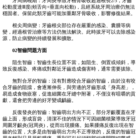
牙周病晚期：牙周炎導致牙槽骨吸收超過根長2/3，牙齒
松動度達Ⅲ度(頰舌向+垂直向松動)，且經系統牙周治療仍無法
穩固者。保留此類牙齒可能加重鄰牙骨吸收，影響修復結果。
根尖周病變：牙齒根尖部位存在嚴重的感染、囊腫等病
變，經過根管治療等方法仍無法解決。此時拔牙可以去除感染
源，防止病變的持續發展和擴散。
02智齒問題方面
阻生智齒：智齒生長位置不當，如阻生、倒置或傾斜，導
致反復感染、疼痛或對鄰近牙齒造成傷害時，通常需要拔除。
無對合牙的智齒：沒有對應咬合牙齒的智齒，由於沒有咬
合牙齒的阻擋，會逐漸伸長，與旁邊的牙齒形成「身高差」，
易造成食物嵌塞，促進細菌在牙縫中附著，不僅沒有咀嚼的貢
獻，還會把旁邊的好牙變成齲齒。
反復發炎的智齒：智齒萌出方向不正，部分牙齦覆蓋在牙
齒上面，形成盲袋，清潔不佳的情況下可因細菌積聚導致牙冠
周圍牙齦炎(冠周炎)，從而出現腫痛。如果腫痛反復出現在智
齒的位置，大多是由智齒萌出方向不正導致的，反復的智齒冠