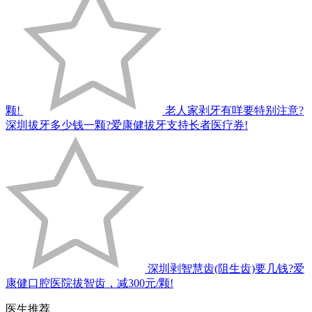
颗!
老人家剥牙有咩要特别注意?
深圳拔牙多少钱一颗?爱康健拔牙支持长者医疗券!
深圳剥智慧齿(阻生齿)要几钱?爱
康健口腔医院拔智齿，减300元/颗!
医生推荐