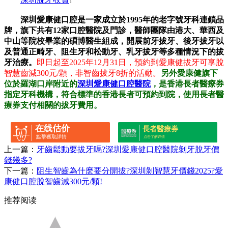
深圳愛康健口腔是一家成立於1995年的老字號牙科連鎖品
牌，旗下共有12家口腔醫院及門診，醫師團隊由港大、華西及
中山等院校畢業的碩博醫生組成，開展前牙拔牙、後牙拔牙以
及普通正畸牙、阻生牙和松動牙、乳牙拔牙等多種情況下的拔
牙治療。
即日起至2025年12月31日，預約到愛康健拔牙可享脫
智慧齒減300元/顆，非智齒拔牙8折的活動。
另外愛康健旗下
位於羅湖口岸附近的
深圳愛康健口腔醫院
，是香港長者醫療券
指定牙科機構，符合標準的香港長者可預約到院，使用長者醫
療券支付相關的拔牙費用。
在线估价
長者醫療券
點擊獲取詳情
点击了解详情
上一篇：
牙齒鬆動要拔牙嗎?深圳愛康健口腔醫院剝牙脫牙價
錢幾多?
下一篇：
阻生智齒為什麽要分開拔?深圳剝智慧牙價錢2025?愛
康健口腔脫智齒減300元/顆!
推荐阅读