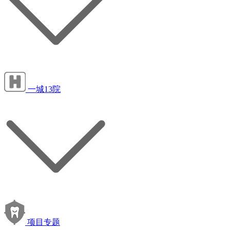
一城13院
项目专题