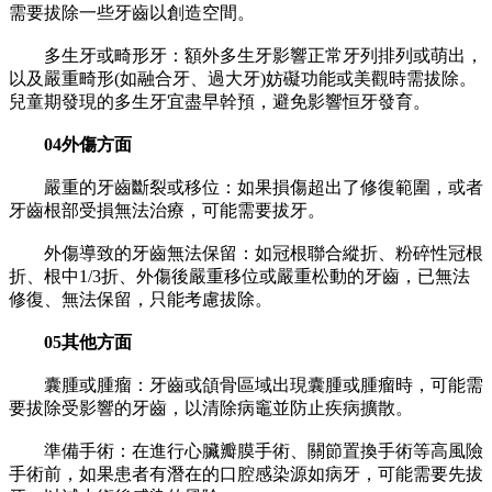
需要拔除一些牙齒以創造空間。
多生牙或畸形牙：額外多生牙影響正常牙列排列或萌出，
以及嚴重畸形(如融合牙、過大牙)妨礙功能或美觀時需拔除。
兒童期發現的多生牙宜盡早幹預，避免影響恒牙發育。
04外傷方面
嚴重的牙齒斷裂或移位：如果損傷超出了修復範圍，或者
牙齒根部受損無法治療，可能需要拔牙。
外傷導致的牙齒無法保留：如冠根聯合縱折、粉碎性冠根
折、根中1/3折、外傷後嚴重移位或嚴重松動的牙齒，已無法
修復、無法保留，只能考慮拔除。
05其他方面
囊腫或腫瘤：牙齒或頜骨區域出現囊腫或腫瘤時，可能需
要拔除受影響的牙齒，以清除病竈並防止疾病擴散。
準備手術：在進行心臟瓣膜手術、關節置換手術等高風險
手術前，如果患者有潛在的口腔感染源如病牙，可能需要先拔