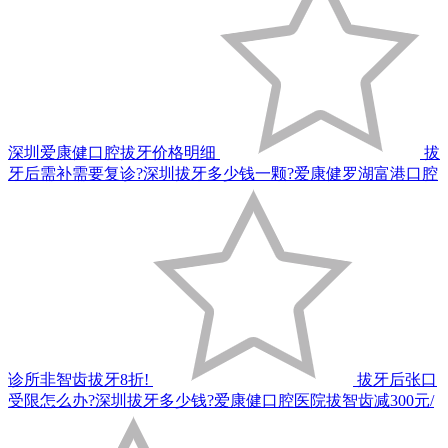
深圳爱康健口腔拔牙价格明细
拔
牙后需补需要复诊?深圳拔牙多少钱一颗?爱康健罗湖富港口腔
诊所非智齿拔牙8折!
拔牙后张口
受限怎么办?深圳拔牙多少钱?爱康健口腔医院拔智齿减300元/