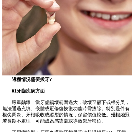
邊種情況需要拔牙?
01牙齒疾病方面
嚴重齲壞：當牙齒齲壞範圍過大，破壞至齦下或根分叉，
無法通過充填、嵌體或冠修復恢復功能時需拔除。特別是伴有
根尖周炎、牙根吸收或縱裂的情況，保留價值較低。殘根殘冠
若長期不處理，可能成為感染竈或導致鄰牙移位。