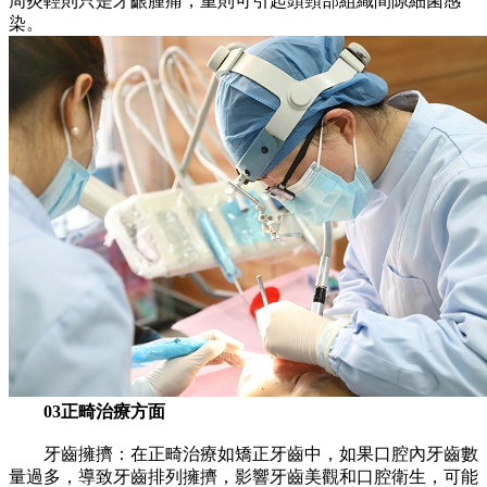
周炎輕則只是牙齦腫痛，重則可引起頭頸部組織間隙細菌感
染。
03正畸治療方面
牙齒擁擠：在正畸治療如矯正牙齒中，如果口腔內牙齒數
量過多，導致牙齒排列擁擠，影響牙齒美觀和口腔衛生，可能