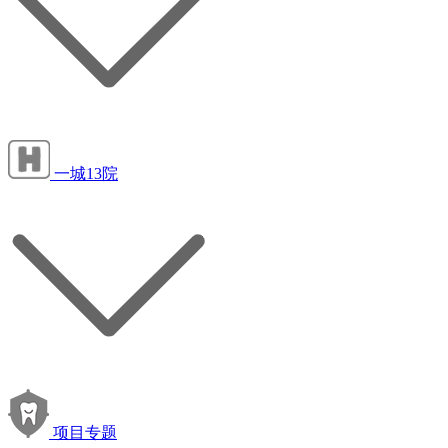
一城13院
项目专题